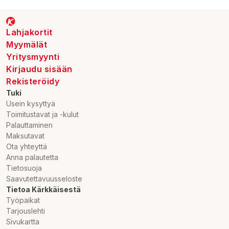
Lahjakortit
Myymälät
Yritysmyynti
Kirjaudu sisään
Rekisteröidy
Tuki
Usein kysyttyä
Toimitustavat ja -kulut
Palauttaminen
Maksutavat
Ota yhteyttä
Anna palautetta
Tietosuoja
Saavutettavuusseloste
Tietoa Kärkkäisestä
Työpaikat
Tarjouslehti
Sivukartta