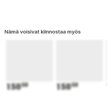
Nämä voisivat kiinnostaa myös
150
50
150
50
1