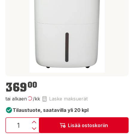
369,00 €
369
00
tai alkaen
/kk
Laske maksuerät
Tilaustuote, saatavilla yli 20 kpl
Lisää ostoskoriin