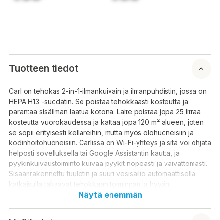
Tuotteen tiedot
Carl on tehokas 2-in-1-ilmankuivain ja ilmanpuhdistin, jossa on
HEPA H13 -suodatin. Se poistaa tehokkaasti kosteutta ja
parantaa sisäilman laatua kotona. Laite poistaa jopa 25 litraa
kosteutta vuorokaudessa ja kattaa jopa 120 m² alueen, joten
se sopii erityisesti kellareihin, mutta myös olohuoneisiin ja
kodinhoitohuoneisiin. Carlissa on Wi-Fi-yhteys ja sitä voi ohjata
helposti sovelluksella tai Google Assistantin kautta, ja
pyykinkuivaustoiminto kuivaa pyykit nopeasti ja vaivattomasti.
Sisäänrakennettu tuuletin ja suuri vesisäiliö automaattisella
katkaisulla takaavat tehokkaan toiminnan ja hyvän
ilmanvaihdon. Kosteusilmaisimen, ajastimen ja lapsilukon
Näytä enemmän
ansiosta käyttö on helppoa ja turvallista. Carl yhdistää korkean
suorituskyvyn ja tyylikkään muotoilun, joka sopii jokaiseen