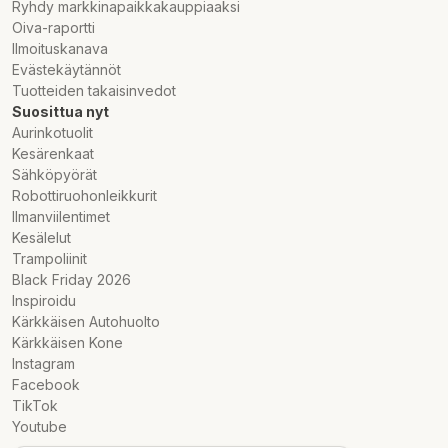
Ryhdy markkinapaikkakauppiaaksi
Oiva-raportti
Ilmoituskanava
Evästekäytännöt
Tuotteiden takaisinvedot
Suosittua nyt
Aurinkotuolit
Kesärenkaat
Sähköpyörät
Robottiruohonleikkurit
Ilmanviilentimet
Kesälelut
Trampoliinit
Black Friday 2026
Inspiroidu
Kärkkäisen Autohuolto
Kärkkäisen Kone
Instagram
Facebook
TikTok
Youtube