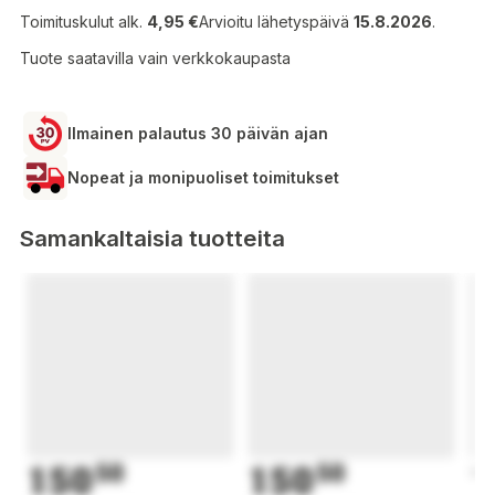
Toimituskulut alk.
4,95 €
Arvioitu lähetyspäivä
15.8.2026
.
Tuote saatavilla vain verkkokaupasta
Ilmainen palautus 30 päivän ajan
Nopeat ja monipuoliset toimitukset
Samankaltaisia tuotteita
150
50
150
50
1