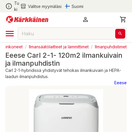
Tu
Valitse myymäläsi
Suomi
ki
Kodinkoneet
/
Ilmansäätölaitteet ja lämmittimet
/
Ilmanpuhdistimet
Eeese Carl 2-1- 120m2 ilmankuivain
ja ilmanpuhdistin
Carl 2-1-hybridissä yhdistyvät tehokas ilmankuivain ja HEPA-
laadun ilmanpuhdistus.
Eeese