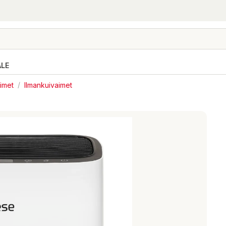
ALE
timet
/
Ilmankuivaimet