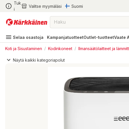
Tuk
Valitse myymäläsi
Suomi
i
Selaa osastoja
Kampanjatuotteet
Outlet-tuotteet
Vaate 
Koti ja Sisustaminen
/
Kodinkoneet
/
Ilmansäätölaitteet ja lämmit
Näytä kaikki kategoriapolut