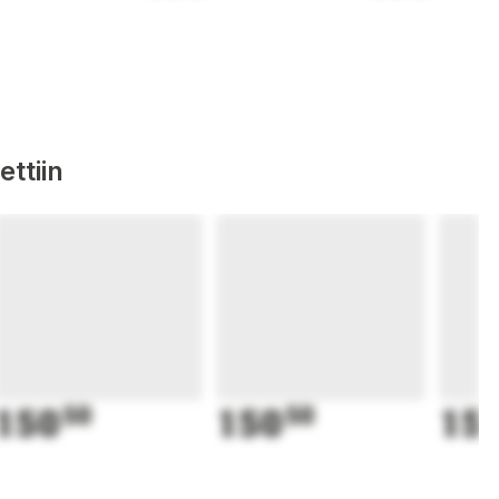
ttiin
150
50
150
50
15