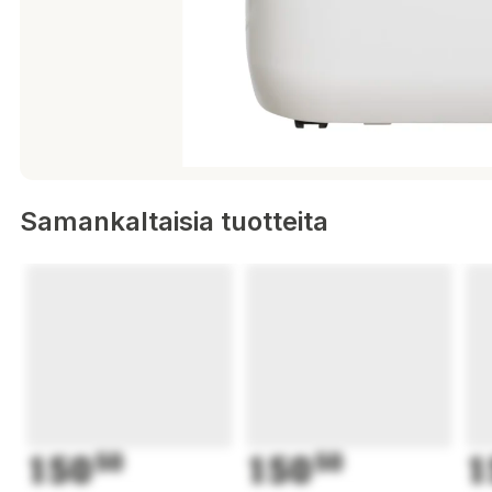
Samankaltaisia tuotteita
150
50
150
50
1