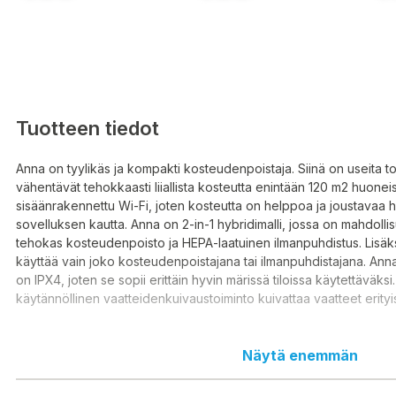
Tuotteen tiedot
Anna on tyylikäs ja kompakti kosteudenpoistaja. Siinä on useita to
vähentävät tehokkaasti liiallista kosteutta enintään 120 m2 huone
sisäänrakennettu Wi-Fi, joten kosteutta on helppoa ja joustavaa ha
sovelluksen kautta. Anna on 2-in-1 hybridimalli, jossa on mahdolli
tehokas kosteudenpoisto ja HEPA-laatuinen ilmanpuhdistus. Lisä
käyttää vain joko kosteudenpoistajana tai ilmanpuhdistajana. Ann
on IPX4, joten se sopii erittäin hyvin märissä tiloissa käytettäväks
käytännöllinen vaatteidenkuivaustoiminto kuivattaa vaatteet erity
Näytä enemmän
Annan erityisominaisuudet:
• 2-in-1 kosteudenpoistaja ja ilmanpuhdistaja