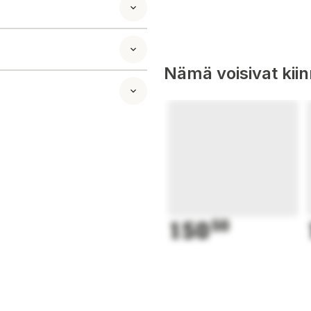
Nämä voisivat kii
 kosteudenpoisto ja
n-1 hybridimallina,
ilmasta pölyn,
150
50
 HEPA-suodatin
hentää allergisia