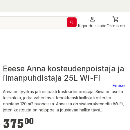
Kirjaudu sisään
Ostoskori
Eeese Anna kosteudenpoistaja ja
ilmanpuhdistaja 25L Wi-Fi
Eeese
Anna on tyylikäs ja kompakti kosteudenpoistaja. Siinä on useita
toimintoja, jotka vähentävät tehokkaasti liiallista kosteutta
enintään 120 m2 huoneissa. Annassa on sisäänrakennettu Wi-Fi,
joten kosteutta on helppoa ja joustavaa hallita täysi...
375,00 €
375
00