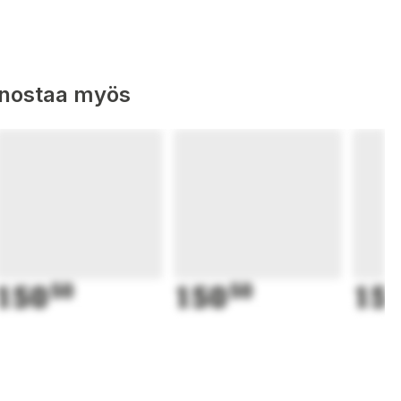
nnostaa myös
150
50
150
50
15