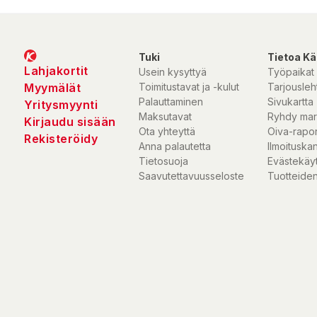
reaktioita. Lisäksi suodatin poistaa ilmasta homeitiöt, bakteerit ja v
Tuki
Tietoa Kä
Wifi - hallitse kosteudenpoistajaa puhelimen tai Google Assistanti
Lahjakortit
Usein kysyttyä
Työpaikat
Annassa on Wi-Fi -yhteys, joten laitetta ja kosteutta voidaan ohjat
Myymälät
Toimitustavat ja -kulut
Tarjousleht
matkapuhelinsovelluksella missä tahansa oletkin. Se on älykäs, jo
Palauttaminen
Sivukartta
Yritysmyynti
innovatiivinen! Laitteen sovellus on TUYA- ja Google Assistant -y
Maksutavat
Ryhdy mar
Kirjaudu sisään
Ota yhteyttä
Oiva-rapor
Rekisteröidy
Anna palautetta
Ilmoituska
Tietosuoja
Evästekäy
Sopii käytettäväksi kylpyhuoneessa
Saavutettavuusseloste
Tuotteiden
Annan suojausluokka on IPX4, eli se sopii erityisen hyvin kosteissa
käytettäväksi - esim. kylpyhuoneessa, jossa kosteus voi olla todel
ilma vaihdu ikkunan kautta. Varsinkin kerrostalohuoneistoissa luon
ilmanvaihtomahdollisuudet voivat olla rajalliset, ja kosteudenpoista
iso tekijä homeen ja härmän muodostumisen estämisessä.
Pyykinkuivaustoiminto – tehokas, ympäristöystävällinen ja sähkö
Monissa kotitalouksissa on pakko käyttää kuivausrumpua, jotta p
saadaan nopeasti kuivaksi. Anna ratkaisee tämän ongelman helpos