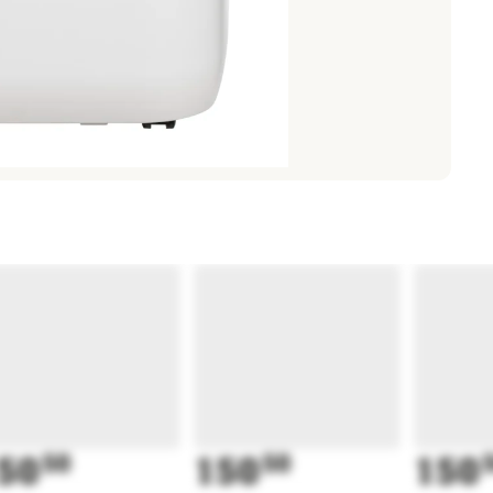
50
50
150
50
150