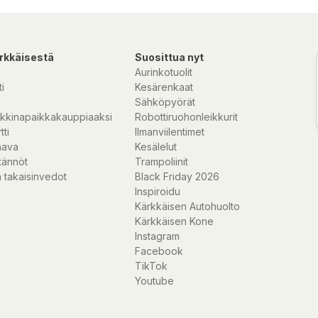
irukset.
rkkäisestä
Suosittua nyt
n avulla
Aurinkotuolit
a täysin
i
Kesärenkaat
ustava ja
Sähköpyörät
hteensopiva.
kkinapaikkakauppiaaksi
Robottiruohonleikkurit
tti
Ilmanviilentimet
nava
Kesälelut
tännöt
Trampoliinit
 takaisinvedot
Black Friday 2026
 tiloissa
Inspiroidu
la korkea ellei
Kärkkäisen Autohuolto
nolliset
Kärkkäisen Kone
ja voi olla todella
Instagram
Facebook
TikTok
ä säästävä
Youtube
erheen vaatteet
ti.