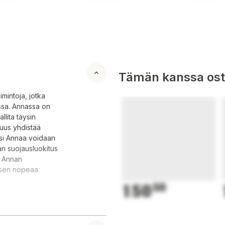
Tämän kanssa oste
imintoja, jotka
issa. Annassa on
llita täysin
suus yhdistää
ksi Annaa voidaan
an suojausluokitus
i. Annan
isen nopeaa.
150
50