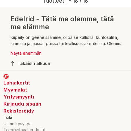
Tuotteet 1 - 18 / 18
Edelrid - Tätä me olemme, tätä
me elämme
Kiipeily on geeneissämme, olipa se kalliolla, kuntosalilla,
lumessa ja jäässä, puissa tai teollisuusrakenteissa. Olemme
160 vuoden ajan uskoneet, että on tärkeää rikkoa rajoja,
Näytä enemmän
pysyä uteliaisina ja jakaa vertikaalisen maailmamme ilo.
Takaisin alkuun
Lahjakortit
Myymälät
Yritysmyynti
Kirjaudu sisään
Rekisteröidy
Tuki
Usein kysyttyä
Toimitustavat ja -kulut