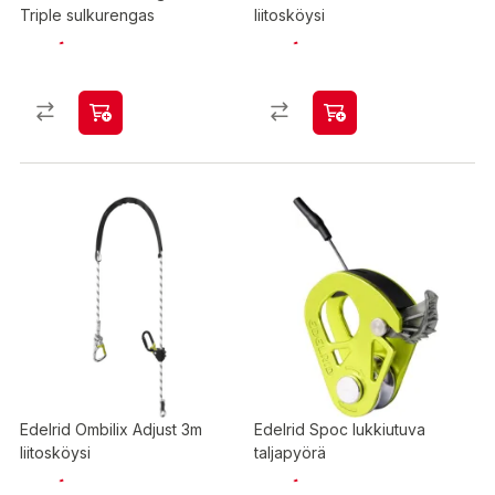
Triple sulkurengas
liitosköysi
Edelrid Ombilix Adjust 3m
Edelrid Spoc lukkiutuva
liitosköysi
taljapyörä