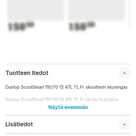
150
50
150
50
1
Tuotteen tiedot
Dunlop ScootSmart 110/70-12 47L TL Fr. skootterin eturengas
Dunlop ScootSmart 110/70-12 47L TL Fr. skoter framdäck
Näytä enemmän
Lisätiedot