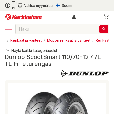
Tu
Valitse myymäläsi
Suomi
ki
eet
/
Renkaat ja vanteet
/
Mopon renkaat ja vanteet
/
Renkaat
Näytä kaikki kategoriapolut
Dunlop ScootSmart 110/70-12 47L
TL Fr. eturengas