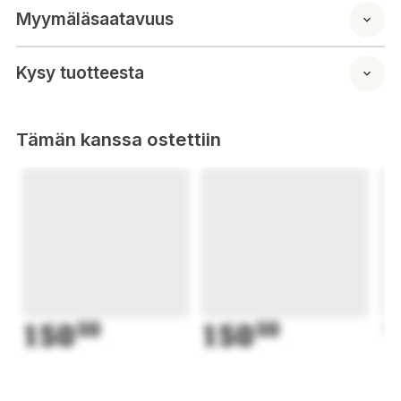
Myymäläsaatavuus
Kysy tuotteesta
Tämän kanssa ostettiin
150
50
150
50
1