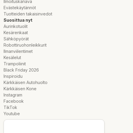
Ilmoituskanava
Evästekäytännöt
Tuotteiden takaisinvedot
Suosittua nyt
Aurinkotuolit
Kesärenkaat
Sähköpyörät
Robottiruohonleikkurit
Ilmanviilentimet
Kesälelut
Trampoliinit
Black Friday 2026
Inspiroidu
Kärkkäisen Autohuolto
Kärkkäisen Kone
Instagram
Facebook
TikTok
Youtube