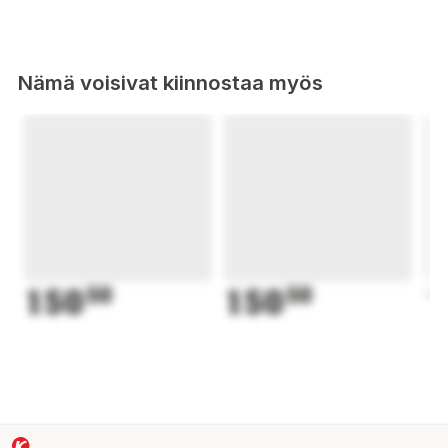
Nämä voisivat kiinnostaa myös
150
50
150
50
1