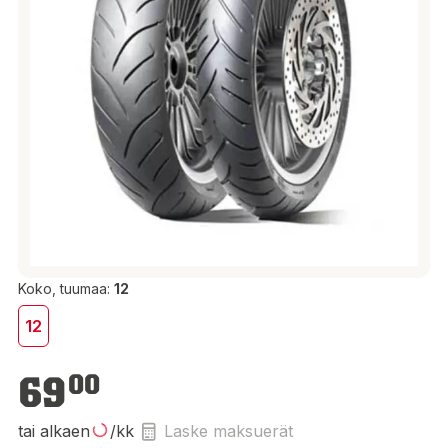
Koko, tuumaa:
12
12
69,00 €
69
00
tai alkaen
/kk
Laske maksuerät