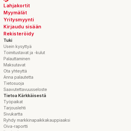
Lahjakortit
Myymälät
Yritysmyynti
Kirjaudu sisään
Rekisteröidy
Tuki
Usein kysyttyä
Toimitustavat ja -kulut
Palauttaminen
Maksutavat
Ota yhteyttä
Anna palautetta
Tietosuoja
Saavutettavuusseloste
Tietoa Kärkkäisestä
Työpaikat
Tarjouslehti
Sivukartta
Ryhdy markkinapaikkakauppiaaksi
Oiva-raportti