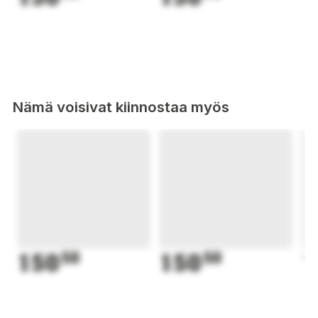
Nämä voisivat kiinnostaa myös
150
50
150
50
1