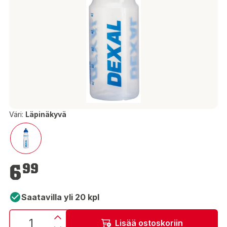
Väri:
Läpinäkyvä
6,99 €
6
99
Saatavilla yli 20 kpl
Lisää ostoskoriin