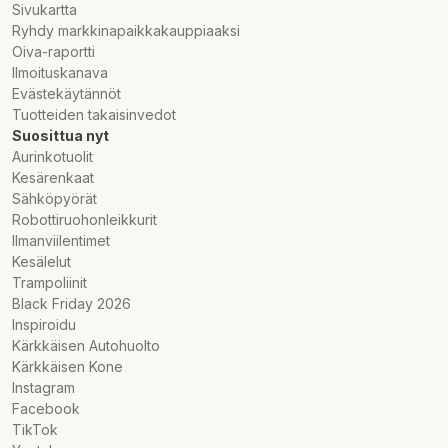
Sivukartta
Ryhdy markkinapaikkakauppiaaksi
Oiva-raportti
Ilmoituskanava
Evästekäytännöt
Tuotteiden takaisinvedot
Suosittua nyt
Aurinkotuolit
Kesärenkaat
Sähköpyörät
Robottiruohonleikkurit
Ilmanviilentimet
Kesälelut
Trampoliinit
Black Friday 2026
Inspiroidu
Kärkkäisen Autohuolto
Kärkkäisen Kone
Instagram
Facebook
TikTok