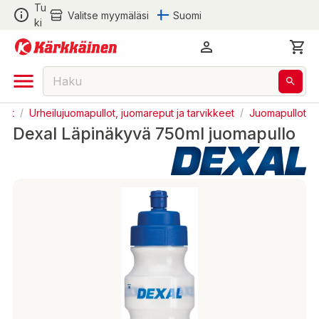
Tu
Valitse myymäläsi
Suomi
ki
keet
/
Urheilujuomapullot, juomareput ja tarvikkeet
/
Juomapullot
Dexal Läpinäkyvä 750ml juomapullo