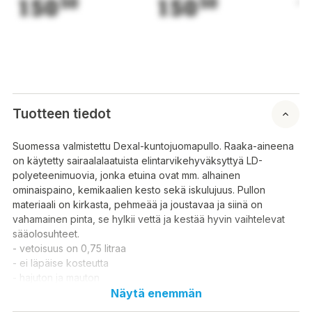
150
50
150
50
1
Tuotteen tiedot
Suomessa valmistettu Dexal-kuntojuomapullo. Raaka-aineena
on käytetty sairaalalaatuista elintarvikehyväksyttyä LD-
polyeteenimuovia, jonka etuina ovat mm. alhainen
ominaispaino, kemikaalien kesto sekä iskulujuus. Pullon
materiaali on kirkasta, pehmeää ja joustavaa ja siinä on
vahamainen pinta, se hylkii vettä ja kestää hyvin vaihtelevat
sääolosuhteet.
- vetoisuus on 0,75 litraa
- ei läpäise kosteutta
- hajuton ja mauton
Näytä enemmän
Dexal fitnessdrinkflaska tillverkad i Finland. Råvaran som