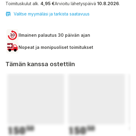
Toimituskulut alk.
4,95 €
Arvioitu lähetyspäivä
10.8.2026
.
Valitse myymäläsi ja tarkista saatavuus
Ilmainen palautus 30 päivän ajan
Nopeat ja monipuoliset toimitukset
Tämän kanssa ostettiin
150
50
150
50
1