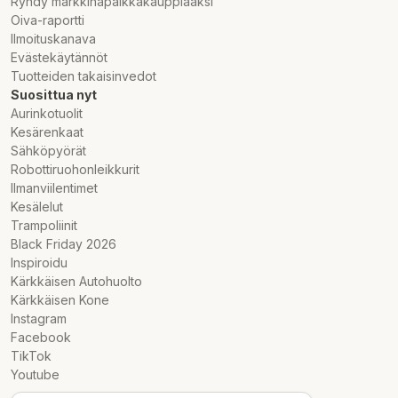
Ryhdy markkinapaikkakauppiaaksi
Oiva-raportti
Ilmoituskanava
Evästekäytännöt
Tuotteiden takaisinvedot
Suosittua nyt
Aurinkotuolit
Kesärenkaat
Sähköpyörät
Robottiruohonleikkurit
Ilmanviilentimet
Kesälelut
Trampoliinit
Black Friday 2026
Inspiroidu
Kärkkäisen Autohuolto
Kärkkäisen Kone
Instagram
Facebook
TikTok
Youtube