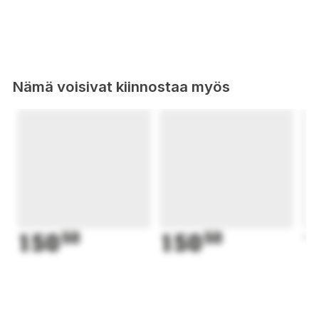
Nämä voisivat kiinnostaa myös
150
50
150
50
1