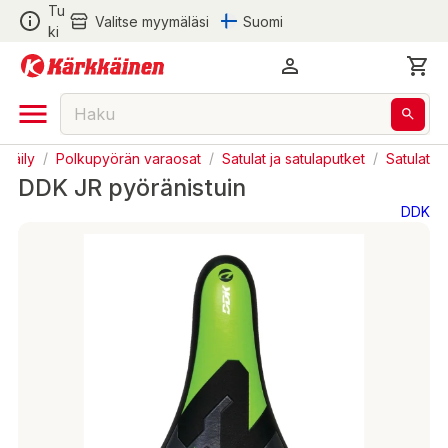
Tu
Valitse myymäläsi
Suomi
ki
öräily
/
Polkupyörän varaosat
/
Satulat ja satulaputket
/
Satulat
DDK JR pyöränistuin
DDK