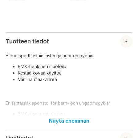
Tuotteen tiedot
Hieno sportti-istuin lasten ja nuorten pyöriin
BMX-henkinen muotoilu
Kestää kovaa käyttöä
Väri: harmaa-vihreä
En fantastisk sportstol för barn- och ungdomscyklar
BMX-inspirerad design
Tål hård användning
Näytä enemmän
Färg: grågrön