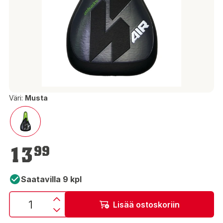
Väri:
Musta
13,99 €
13
99
Saatavilla 9 kpl
Lisää ostoskoriin