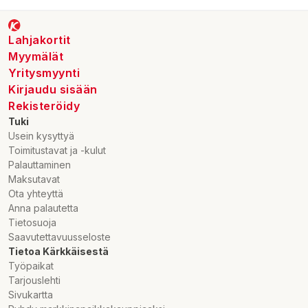
Lahjakortit
Myymälät
Yritysmyynti
Kirjaudu sisään
Rekisteröidy
Tuki
Usein kysyttyä
Toimitustavat ja -kulut
Palauttaminen
Maksutavat
Ota yhteyttä
Anna palautetta
Tietosuoja
Saavutettavuusseloste
Tietoa Kärkkäisestä
Työpaikat
Tarjouslehti
Sivukartta