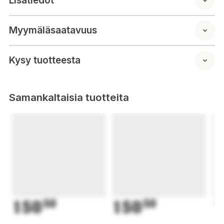
Lisätiedot
Myymäläsaatavuus
Kysy tuotteesta
Samankaltaisia tuotteita
150
50
150
50
1