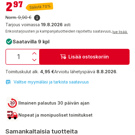
2,97 €
2
97
Säästä 70%
Norm.
9,90 €
Tarjous voimassa
19.8.2026
asti
Erikoistarjousten ja kampanjatuotteiden rajoitettu saatavuus,
lue lisää.
Saatavilla 9 kpl
Lisää ostoskoriin
Toimituskulut alk.
4,95 €
Arvioitu lähetyspäivä
8.8.2026
.
Valitse myymäläsi ja tarkista saatavuus
Ilmainen palautus 30 päivän ajan
Nopeat ja monipuoliset toimitukset
Samankaltaisia tuotteita