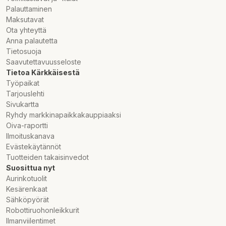
Palauttaminen
Maksutavat
Ota yhteyttä
Anna palautetta
Tietosuoja
Saavutettavuusseloste
Tietoa Kärkkäisestä
Työpaikat
Tarjouslehti
Sivukartta
Ryhdy markkinapaikkakauppiaaksi
Oiva-raportti
Ilmoituskanava
Evästekäytännöt
Tuotteiden takaisinvedot
Suosittua nyt
Aurinkotuolit
Kesärenkaat
Sähköpyörät
Robottiruohonleikkurit
Ilmanviilentimet