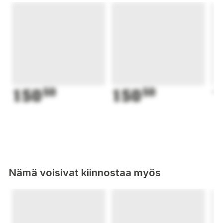
150
50
150
50
1
Nämä voisivat kiinnostaa myös