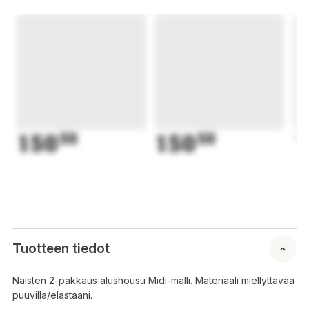
150
50
150
50
1
Tuotteen tiedot
Naisten 2-pakkaus alushousu Midi-malli. Materiaali miellyttävää
puuvilla/elastaani.