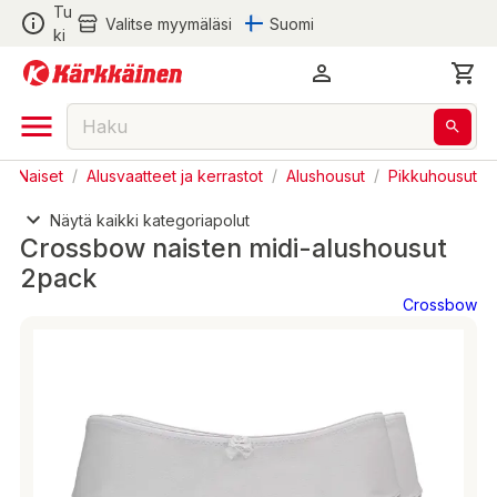
Tu
Valitse myymäläsi
Suomi
ki
/
Naiset
/
Alusvaatteet ja kerrastot
/
Alushousut
/
Pikkuhousut
Näytä kaikki kategoriapolut
Crossbow naisten midi-alushousut
2pack
Crossbow