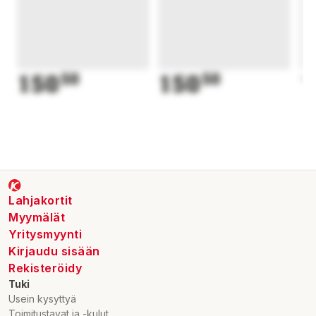
150
50
150
50
1
Lahjakortit
Myymälät
Yritysmyynti
Kirjaudu sisään
Rekisteröidy
Tuki
Usein kysyttyä
Toimitustavat ja -kulut