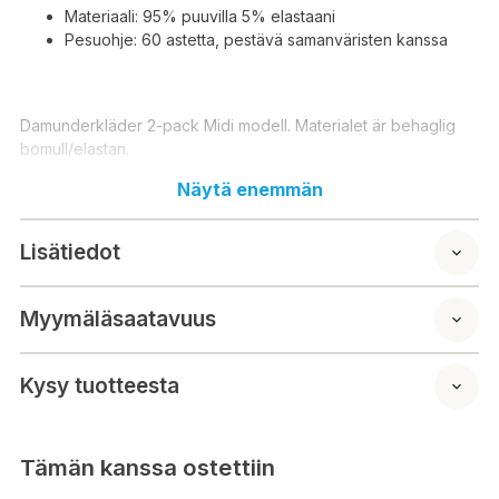
Materiaali: 95% puuvilla 5% elastaani
Pesuohje: 60 astetta, pestävä samanväristen kanssa
Damunderkläder 2-pack Midi modell. Materialet är behaglig
bomull/elastan.
Material: 95% bomull 5% elastan
Näytä enemmän
Tvättråd: 60 grader, tvättbar med liknande färger
Lisätiedot
Myymäläsaatavuus
Kysy tuotteesta
Tämän kanssa ostettiin