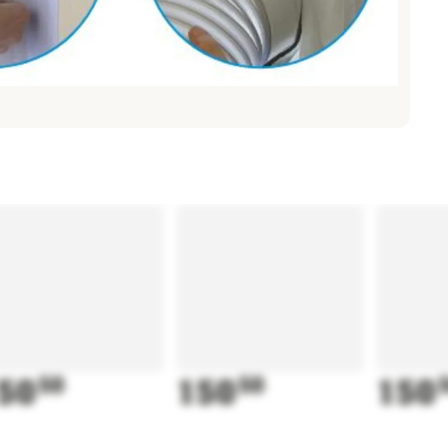
50
50
150
50
150