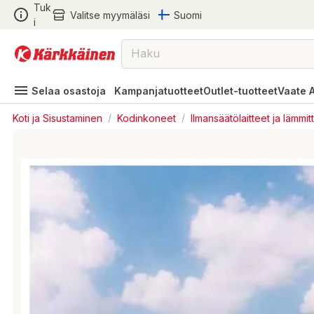
Tuk
Valitse myymäläsi
Suomi
i
Selaa osastoja
Kampanjatuotteet
Outlet-tuotteet
Vaate 
Koti ja Sisustaminen
/
Kodinkoneet
/
Ilmansäätölaitteet ja lämmit