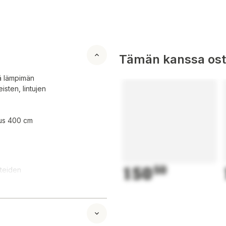
Tämän kanssa oste
tää lämpimän
sten, lintujen
uus 400 cm
150
50
tteiden
unoihin
n avulla