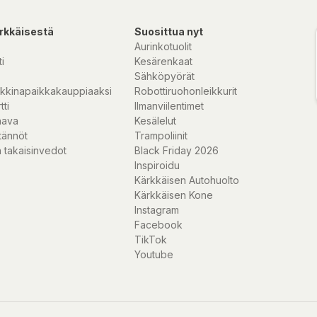
rkkäisestä
Suosittua nyt
Aurinkotuolit
i
Kesärenkaat
Sähköpyörät
kkinapaikkakauppiaaksi
Robottiruohonleikkurit
tti
Ilmanviilentimet
nava
Kesälelut
tännöt
Trampoliinit
 takaisinvedot
Black Friday 2026
Inspiroidu
Kärkkäisen Autohuolto
Kärkkäisen Kone
Instagram
Facebook
TikTok
Youtube