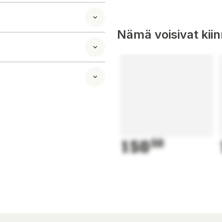
r. Förhindrar
Nämä voisivat kii
ter, fåglar och
sen. Längden på
r från alla
av fönster
dukten
150
50