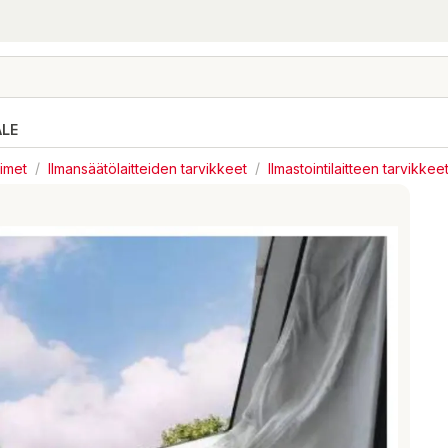
ALE
timet
/
Ilmansäätölaitteiden tarvikkeet
/
Ilmastointilaitteen tarvikkee