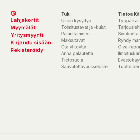
Tuki
Tietoa Kä
Lahjakortit
Usein kysyttyä
Työpaikat
Myymälät
Toimitustavat ja -kulut
Tarjousleht
Palauttaminen
Sivukartta
Yritysmyynti
Maksutavat
Ryhdy mar
Kirjaudu sisään
Ota yhteyttä
Oiva-rapor
Rekisteröidy
Anna palautetta
Ilmoituska
Tietosuoja
Evästekäy
Saavutettavuusseloste
Tuotteiden