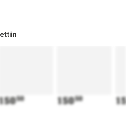
ttiin
150
50
150
50
15