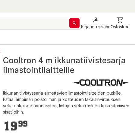
Kirjaudu sisään
Ostoskori
t
Cooltron 4 m ikkunatiivistesarja
ilmastointilaitteille
Ikkunan tiivistyssarja siirrettävien ilmastointilaitteiden putkille.
Estää lämpimän poistoilman ja kosteuden takaisinvirtauksen
sekä ehkäisee hyönteisten, lintujen sekä roskien kulkeutumisen
sisätiloihin.
19,99 €
19
99