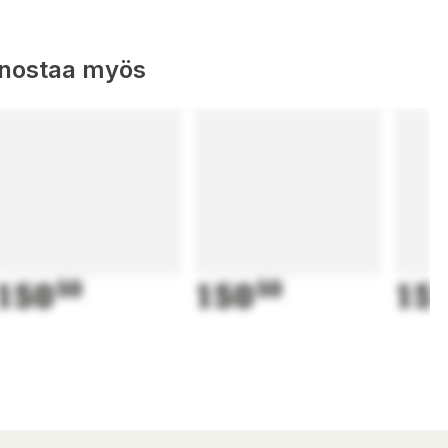
nnostaa myös
150
50
150
50
15