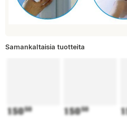
Samankaltaisia tuotteita
150
50
150
50
1