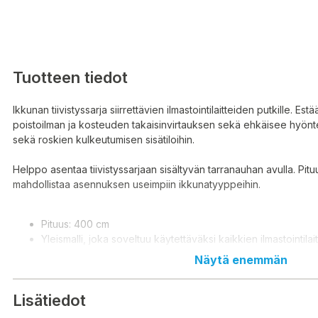
Tuotteen tiedot
Ikkunan tiivistyssarja siirrettävien ilmastointilaitteiden putkille. Es
poistoilman ja kosteuden takaisinvirtauksen sekä ehkäisee hyöntei
sekä roskien kulkeutumisen sisätiloihin.
Helppo asentaa tiivistyssarjaan sisältyvän tarranauhan avulla. Pit
mahdollistaa asennuksen useimpiin ikkunatyyppeihin.
Pituus: 400 cm
Yleismalli, joka soveltuu käytettäväksi kaikkien ilmastointilai
poistoputkien kanssa sekä monipuolisesti eri tyyppisiin ikk
Näytä enemmän
Helppo asennus tarranauhan ja tuotteessa olevan vetoketju
Materiaali: 100% polyesteri
Lisätiedot
Säänkestävä, UV-suojattu