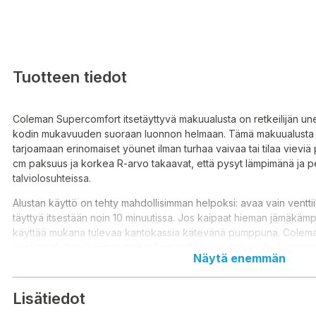
Tuotteen tiedot
Coleman Supercomfort itsetäyttyvä makuualusta on retkeilijän une
kodin mukavuuden suoraan luonnon helmaan. Tämä makuualusta o
tarjoamaan erinomaiset yöunet ilman turhaa vaivaa tai tilaa vievi
cm paksuus ja korkea R-arvo takaavat, että pysyt lämpimänä ja
talviolosuhteissa.
Alustan käyttö on tehty mahdollisimman helpoksi: avaa vain venttii
täyttyä itsestään noin 10 minuutissa. Jos kaipaat hieman jämäkämp
käyttää mukana tulevaa kantokassia kätevänä pumppuna. Colem
sopii täydellisesti niin telttoihin kuin retkivuoteiden päälle tuomaa
Näytä enemmän
Tekniset tiedot:
Lisätiedot
Tyyppi: Itsetäyttyvä
Paksuus: 7,5 cm