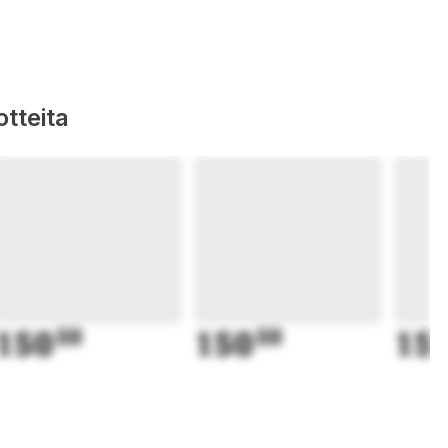
tteita
150
50
150
50
15