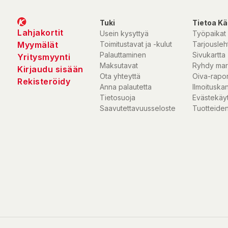
Typ: Självuppblåsande
Tjocklek: 7,5 cm
Tuki
Tietoa Kä
R-värde: 7,8
Lahjakortit
Usein kysyttyä
Työpaikat
Mått uppblåst: 200 x 68 x 7,5 cm
Myymälät
Toimitustavat ja -kulut
Tarjousleht
Ventilsystem: Tvåvägsventil
Palauttaminen
Sivukartta
Yritysmyynti
Färg: Grå
Maksutavat
Ryhdy mar
Kirjaudu sisään
Vikt: 2,77 kg
Ota yhteyttä
Oiva-rapor
Rekisteröidy
Förpackningsstorlek: 73,7 x 17,89 x 18,1 cm
Anna palautetta
Ilmoituska
Tietosuoja
Evästekäy
Saavutettavuusseloste
Tuotteiden