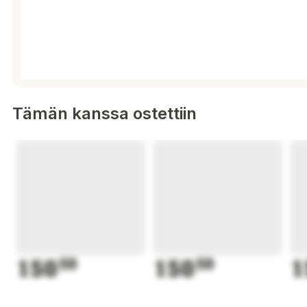
Tämän kanssa ostettiin
150
50
150
50
1