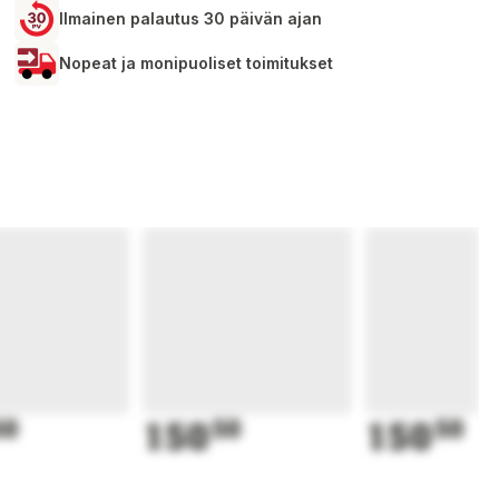
Ilmainen palautus 30 päivän ajan
Nopeat ja monipuoliset toimitukset
50
150
50
150
50