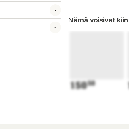
Nämä voisivat kii
kta valet för dig
 7,5 cm och ett
komfort och
nder kalla
150
50
ntilen så sköter
 du använda den
ad för att passa