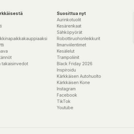
rkkäisestä
Suosittua nyt
Aurinkotuolit
i
Kesärenkaat
Sähköpyörät
kkinapaikkakauppiaaksi
Robottiruohonleikkurit
tti
Ilmanviilentimet
nava
Kesälelut
tännöt
Trampoliinit
 takaisinvedot
Black Friday 2026
Inspiroidu
Kärkkäisen Autohuolto
Kärkkäisen Kone
Instagram
Facebook
TikTok
Youtube