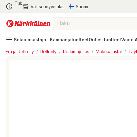
Tuk
Valitse myymäläsi
Suomi
i
Selaa osastoja
Kampanjatuotteet
Outlet-tuotteet
Vaate 
Erä ja Retkeily
/
Retkeily
/
Retkimajoitus
/
Makuualustat
/
Täyt