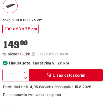
Koko:
200 x 68 x 7.5 cm
200 x 68 x 7.5 cm
149,00 €
149
00
tai alkaen
/kk
Laske maksuerät
Tilaustuote, saatavilla yli 20 kpl
Lisää ostoskoriin
Toimituskulut alk.
4,95 €
Arvioitu lähetyspäivä
15.8.2026
.
Tuote saatavilla vain verkkokaupasta