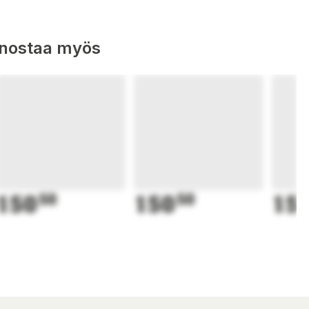
nnostaa myös
150
50
150
50
15