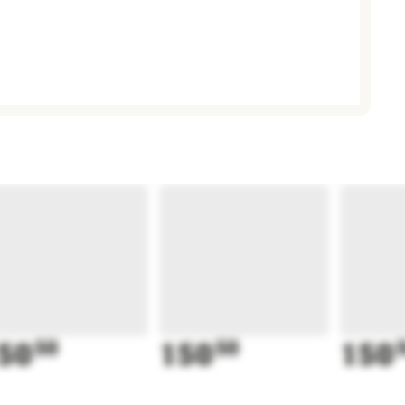
50
50
150
50
150