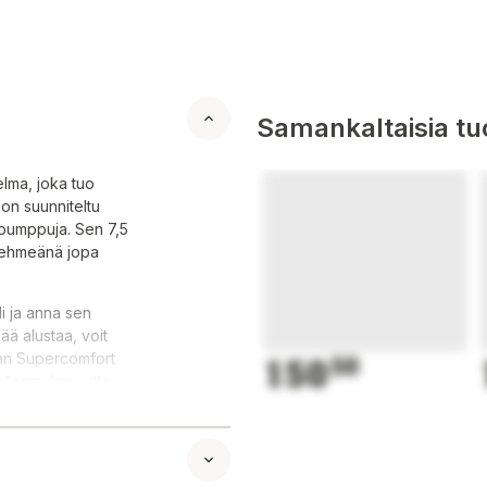
Samankaltaisia tuo
lma, joka tuo
n suunniteltu
ä pumppuja. Sen 7,5
 pehmeänä jopa
li ja anna sen
ää alustaa, voit
an Supercomfort
150
50
n lisämukavuutta.