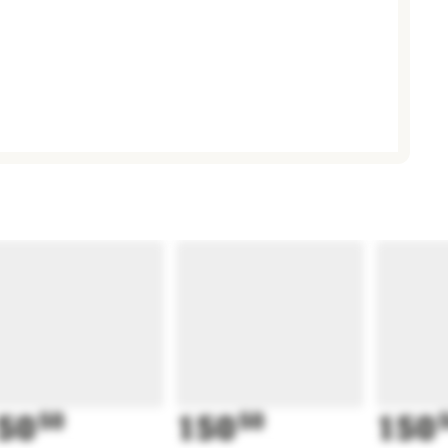
50
50
150
50
150