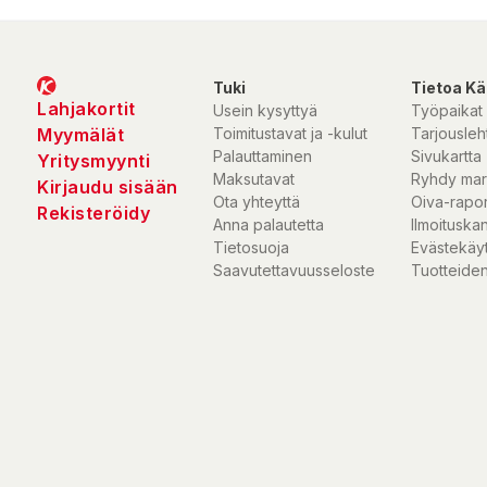
Uppställningstid: Under 2 minuter
Vattenpelare: 3000 mm
Material: UV Guard SPF50, flamskyddat
Vikt: 10,34 kg
Tuki
Tietoa Kä
Mått packat: 118 x 22 x 22 cm
Lahjakortit
Usein kysyttyä
Työpaikat
Absidstorlek: Ca 60 cm
Myymälät
Toimitustavat ja -kulut
Tarjousleht
Palauttaminen
Sivukartta
Yritysmyynti
Maksutavat
Ryhdy mar
Kirjaudu sisään
Ota yhteyttä
Oiva-rapor
Rekisteröidy
Anna palautetta
Ilmoituska
Tietosuoja
Evästekäy
Saavutettavuusseloste
Tuotteiden