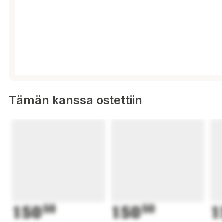
Tämän kanssa ostettiin
150
50
150
50
1