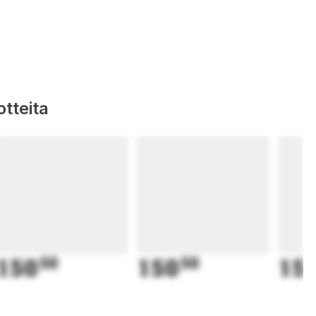
tteita
150
50
150
50
15