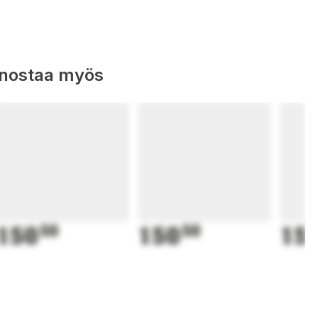
nnostaa myös
150
50
150
50
15