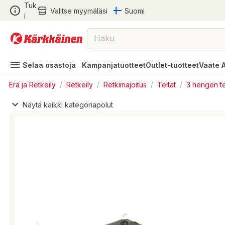
Tuk
Valitse myymäläsi
Suomi
i
Selaa osastoja
Kampanjatuotteet
Outlet-tuotteet
Vaate 
Erä ja Retkeily
/
Retkeily
/
Retkimajoitus
/
Teltat
/
3 hengen te
Näytä kaikki kategoriapolut