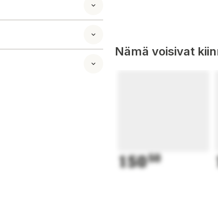
Nämä voisivat kii
 vill ha en smidig
lighet med tältets
ållanden, vilket
en.
å under två
150
50
g, medan
örker. Med UV-
äder.