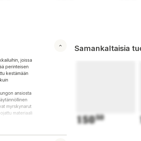
Samankaltaisia tuo
ailuihin, joissa
tää perinteisen
attu kestämään
 kuin
rungon ansiosta
Käytännöllinen
avat myrskynarut
ojattu materiaali
150
50