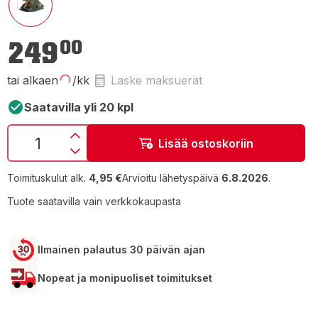
249,00 €
249
00
tai alkaen
/kk
Laske maksuerät
Saatavilla yli 20 kpl
Lisää ostoskoriin
Toimituskulut alk.
4,95 €
Arvioitu lähetyspäivä
6.8.2026
.
Tuote saatavilla vain verkkokaupasta
Ilmainen palautus 30 päivän ajan
Nopeat ja monipuoliset toimitukset