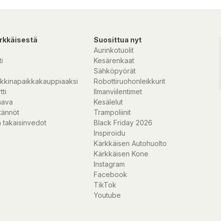
rkkäisestä
Suosittua nyt
Aurinkotuolit
i
Kesärenkaat
Sähköpyörät
kkinapaikkakauppiaaksi
Robottiruohonleikkurit
tti
Ilmanviilentimet
nava
Kesälelut
tännöt
Trampoliinit
 takaisinvedot
Black Friday 2026
Inspiroidu
Kärkkäisen Autohuolto
Kärkkäisen Kone
Instagram
Facebook
TikTok
Youtube