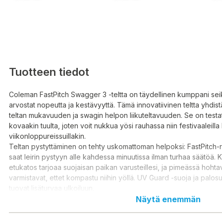
Tuotteen tiedot
Coleman FastPitch Swagger 3 -teltta on täydellinen kumppani seikk
arvostat nopeutta ja kestävyyttä. Tämä innovatiivinen teltta yhdis
teltan mukavuuden ja swagin helpon liikuteltavuuden. Se on test
kovaakin tuulta, joten voit nukkua yösi rauhassa niin festivaaleilla
viikonloppureissuillakin.
Teltan pystyttäminen on tehty uskomattoman helpoksi: FastPitch-
saat leirin pystyyn alle kahdessa minuutissa ilman turhaa säätöä. 
etukatos tarjoaa suojaisan paikan varusteillesi, ja pimeässä hoht
varmistavat, ettet kompastu niihin yöllä. UV Guard -suoja ja palosu
tuovat lisäturvaa ulkoiluun.
Tekniset tiedot:
Näytä enemmän
Henkilömäärä: 3