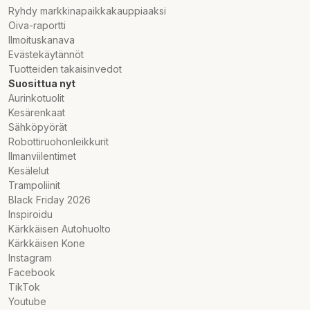
Ryhdy markkinapaikkakauppiaaksi
Oiva-raportti
Ilmoituskanava
Evästekäytännöt
Tuotteiden takaisinvedot
Suosittua nyt
Aurinkotuolit
Kesärenkaat
Sähköpyörät
Robottiruohonleikkurit
Ilmanviilentimet
Kesälelut
Trampoliinit
Black Friday 2026
Inspiroidu
Kärkkäisen Autohuolto
Kärkkäisen Kone
Instagram
Facebook
TikTok
Youtube