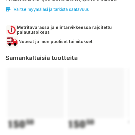
Valitse myymäläsi ja tarkista saatavuus
Metritavarassa ja elintarvikkeessa rajoitettu
palautusoikeus
Nopeat ja monipuoliset toimitukset
Samankaltaisia tuotteita
150
50
150
50
1