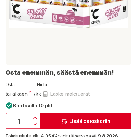
Osta enemmän, säästä enemmän!
Osta
Hinta
tai alkaen
/kk
Laske maksuerät
Saatavilla 10 pkt
Lisää ostoskoriin
Toimituskulut alk.
4,95 €
Arvioitu lähetyspäivä
9.8.2026
.