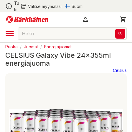
Tu
Valitse myymäläsi
Suomi
ki
Ruoka
/
Juomat
/
Energiajuomat
CELSIUS Galaxy Vibe 24x355ml
energiajuoma
Celsius