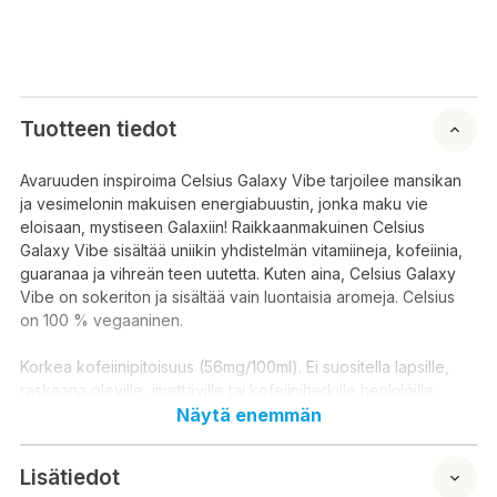
Tuotteen tiedot
Avaruuden inspiroima Celsius Galaxy Vibe tarjoilee mansikan
ja vesimelonin makuisen energiabuustin, jonka maku vie
eloisaan, mystiseen Galaxiin! Raikkaanmakuinen Celsius
Galaxy Vibe sisältää uniikin yhdistelmän vitamiineja, kofeiinia,
guaranaa ja vihreän teen uutetta. Kuten aina, Celsius Galaxy
Vibe on sokeriton ja sisältää vain luontaisia aromeja. Celsius
on 100 % vegaaninen.
Korkea kofeiinipitoisuus (56mg/100ml). Ei suositella lapsille,
raskaana oleville, imettäville tai kofeiiniherkille henkilöille.
Näytä enemmän
Säilytysohje:
Huoneenlämmössä tai viileämmässä, valolta ja kosteudelta
Lisätiedot
suojattuna.