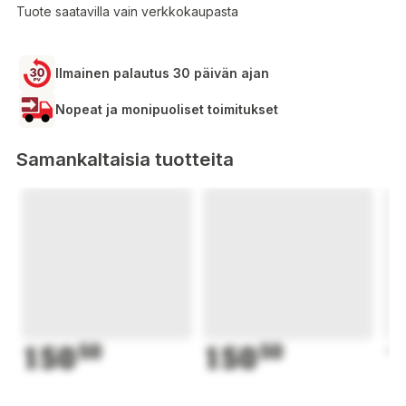
Tuote saatavilla vain verkkokaupasta
Ilmainen palautus 30 päivän ajan
Nopeat ja monipuoliset toimitukset
Samankaltaisia tuotteita
150
50
150
50
1