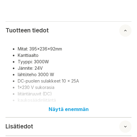
Tuotteen tiedot
Mitat: 395x236x92mm
Kanttiaalto
Tyyppi: 3000W
Jännite: 24V
lähtöteho 3000 W
DC-puolen sulakkeet 10 x 25A
1x230 V sukorasia
liitäntäruuvit (DC)
kaukosäädinliitäntä
led-näyttö
Näytä enemmän
hetkellinen tehonkesto 6000W
tyhjäkäyntivirta <3A, 6.3kg
Lisätiedot