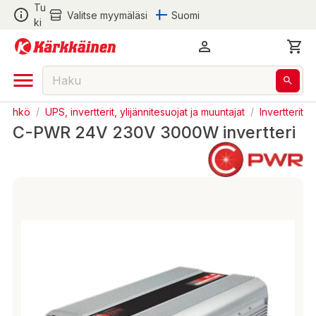
Tu
Valitse myymäläsi
Suomi
ki
Sähkö
/
UPS, invertterit, ylijännitesuojat ja muuntajat
/
Invertterit
C-PWR 24V 230V 3000W invertteri