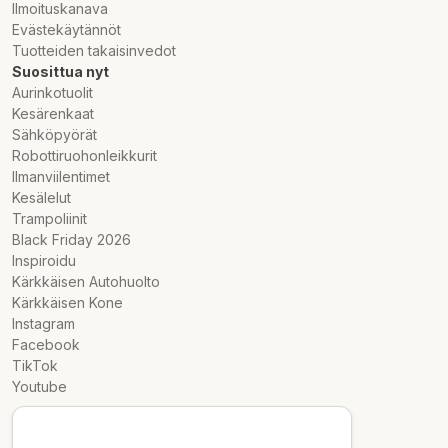
Ilmoituskanava
Evästekäytännöt
Tuotteiden takaisinvedot
Suosittua nyt
Aurinkotuolit
Kesärenkaat
Sähköpyörät
Robottiruohonleikkurit
Ilmanviilentimet
Kesälelut
Trampoliinit
Black Friday 2026
Inspiroidu
Kärkkäisen Autohuolto
Kärkkäisen Kone
Instagram
Facebook
TikTok
Youtube