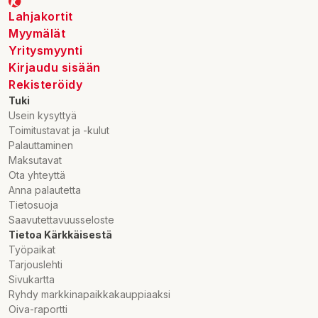
Lahjakortit
Myymälät
Yritysmyynti
Kirjaudu sisään
Rekisteröidy
Tuki
Usein kysyttyä
Toimitustavat ja -kulut
Palauttaminen
Maksutavat
Ota yhteyttä
Anna palautetta
Tietosuoja
Saavutettavuusseloste
Tietoa Kärkkäisestä
Työpaikat
Tarjouslehti
Sivukartta
Ryhdy markkinapaikkakauppiaaksi
Oiva-raportti