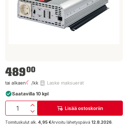
489,00 €
489
00
tai alkaen
/kk
Laske maksuerät
Saatavilla 10 kpl
Lisää ostoskoriin
Toimituskulut alk.
4,95 €
Arvioitu lähetyspäivä
12.8.2026
.