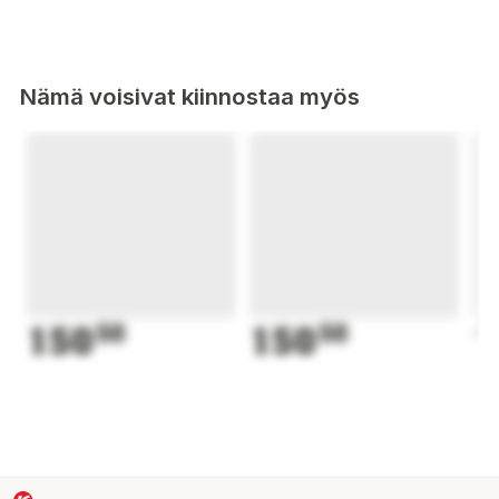
Nämä voisivat kiinnostaa myös
150
50
150
50
1