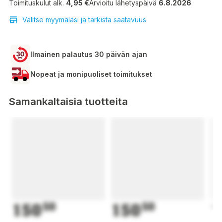
Toimituskulut alk.
4,95 €
Arvioitu lähetyspäivä
6.8.2026
.
Valitse myymäläsi ja tarkista saatavuus
Ilmainen palautus 30 päivän ajan
Nopeat ja monipuoliset toimitukset
Samankaltaisia tuotteita
150
50
150
50
1