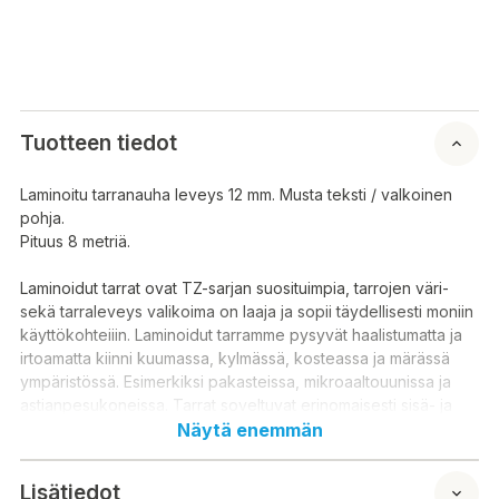
Tuotteen tiedot
Laminoitu tarranauha leveys 12 mm. Musta teksti / valkoinen
pohja.
Pituus 8 metriä.
Laminoidut tarrat ovat TZ-sarjan suosituimpia, tarrojen väri-
sekä tarraleveys valikoima on laaja ja sopii täydellisesti moniin
käyttökohteiiin. Laminoidut tarramme pysyvät haalistumatta ja
irtoamatta kiinni kuumassa, kylmässä, kosteassa ja märässä
ympäristössä. Esimerkiksi pakasteissa, mikroaaltouunissa ja
astianpesukoneissa. Tarrat soveltuvat erinomaisesti sisä- ja
ulkokäyttöön.
Näytä enemmän
Laminerad kardborre bredd 12 mm. Svart text/vit bakgrund.
Lisätiedot
Längd 8 meter.