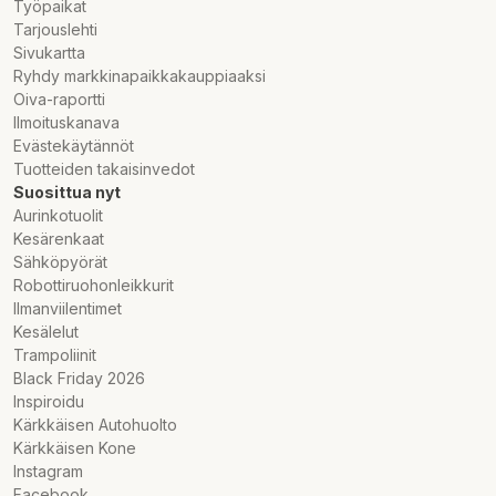
Työpaikat
Tarjouslehti
Sivukartta
Ryhdy markkinapaikkakauppiaaksi
Oiva-raportti
Ilmoituskanava
Evästekäytännöt
Tuotteiden takaisinvedot
Suosittua nyt
Aurinkotuolit
Kesärenkaat
Sähköpyörät
Robottiruohonleikkurit
Ilmanviilentimet
Kesälelut
Trampoliinit
Black Friday 2026
Inspiroidu
Kärkkäisen Autohuolto
Kärkkäisen Kone
Instagram
Facebook