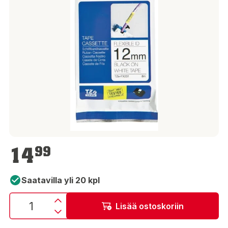
14,99 €
14
99
Saatavilla yli 20 kpl
Lisää ostoskoriin