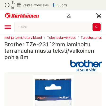
Tu
Valitse myymäläsi
Suomi
ki
ostimet ja toimistotarvikkeet
/
Tulostustarvikkeet
/
Tulostustarrat
Brother TZe-231 12mm laminoitu
tarranauha musta teksti/valkoinen
pohja 8m