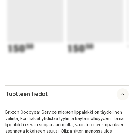
150
50
150
50
1
Tuotteen tiedot
Brixton Goodyear Service miesten lippalakki on täydellinen
valinta, kun haluat yhdistää tyylin ja käytännöllisyyden. Tämä
lippalakki ei vain suojaa auringolta, vaan tuo myös ripauksen
asennetta jokaiseen asuusi. Olitpa sitten menossa ulos