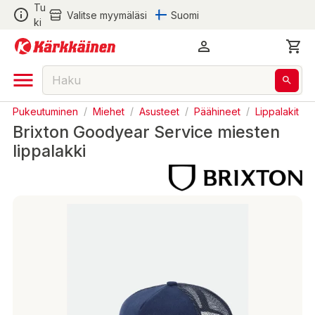
Tu
Valitse myymäläsi
Suomi
ki
Pukeutuminen
/
Miehet
/
Asusteet
/
Päähineet
/
Lippalakit
Brixton Goodyear Service miesten
lippalakki