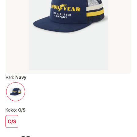
Väri:
Navy
Koko:
O/S
O/S
39,90 €