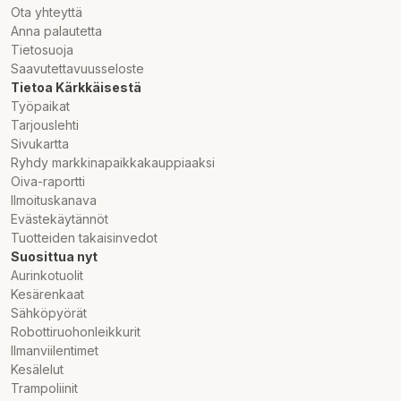
Ota yhteyttä
Anna palautetta
Tietosuoja
Saavutettavuusseloste
Tietoa Kärkkäisestä
Työpaikat
Tarjouslehti
Sivukartta
Ryhdy markkinapaikkakauppiaaksi
Oiva-raportti
Ilmoituskanava
Evästekäytännöt
Tuotteiden takaisinvedot
Suosittua nyt
Aurinkotuolit
Kesärenkaat
Sähköpyörät
Robottiruohonleikkurit
Ilmanviilentimet
Kesälelut
Trampoliinit