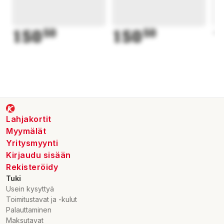
150
50
150
50
1
Lahjakortit
Myymälät
Yritysmyynti
Kirjaudu sisään
Rekisteröidy
Tuki
Usein kysyttyä
Toimitustavat ja -kulut
Palauttaminen
Maksutavat