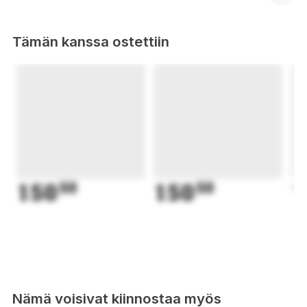
Tämän kanssa ostettiin
150
50
150
50
1
Nämä voisivat kiinnostaa myös