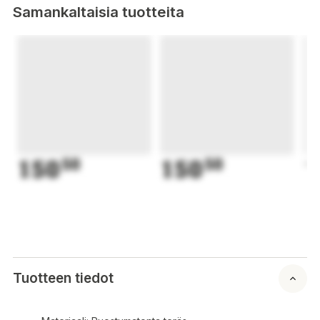
Samankaltaisia tuotteita
150
50
150
50
1
Tuotteen tiedot