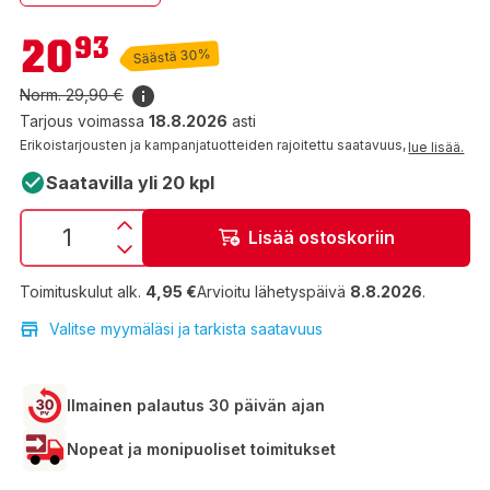
20,93 €
20
93
Säästä 30%
Norm.
29,90 €
Tarjous voimassa
18.8.2026
asti
Erikoistarjousten ja kampanjatuotteiden rajoitettu saatavuus,
lue lisää.
Saatavilla yli 20 kpl
Lisää ostoskoriin
Toimituskulut alk.
4,95 €
Arvioitu lähetyspäivä
8.8.2026
.
Valitse myymäläsi ja tarkista saatavuus
Ilmainen palautus 30 päivän ajan
Nopeat ja monipuoliset toimitukset