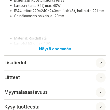
Materiaali: Ruostumatonta teräs
Lampun kanta E27, max 40W
IP44, mitat: 220x240x240mm (LxKxS), halkaisija 221 mm
Seinälautasen halkaisija 120mm
Material: Rostfritt stål
Lampfot E27, max 40W
IP44, mått: 220x240x240mm (BxHxD), diameter 221 mm
Näytä enemmän
Diametern på väggplattan är 120 mm
Lisätiedot
Liitteet
Myymäläsaatavuus
Kysy tuotteesta