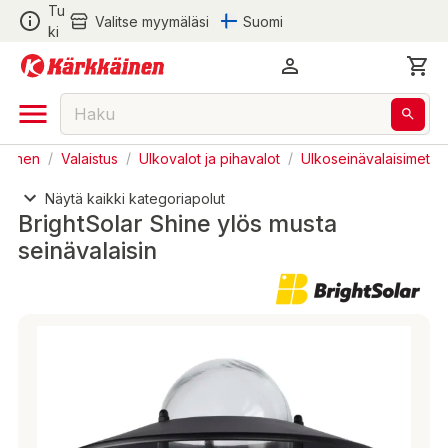
Tu
Valitse myymäläsi
Suomi
ki
taminen
/
Valaistus
/
Ulkovalot ja pihavalot
/
Ulkoseinävalaisimet
Näytä kaikki kategoriapolut
BrightSolar Shine ylös musta
seinävalaisin