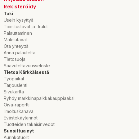
Rekisteröidy
Tuki
Usein kysyttyä
Toimitustavat ja -kulut
Palauttaminen
Maksutavat
Ota yhteyttä
Anna palautetta
Tietosuoja
Saavutettavuusseloste
Tietoa Kärkkäisestä
Työpaikat
Tarjouslehti
Sivukartta
Ryhdy markkinapaikkakauppiaaksi
Oiva-raportti
Ilmoituskanava
Evästekäytännöt
Tuotteiden takaisinvedot
Suosittua nyt
Aurinkotuolit