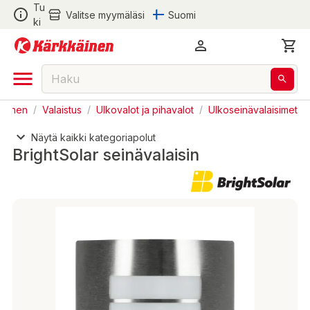
Tu
Valitse myymäläsi
Suomi
ki
taminen
/
Valaistus
/
Ulkovalot ja pihavalot
/
Ulkoseinävalaisimet
Näytä kaikki kategoriapolut
BrightSolar seinävalaisin