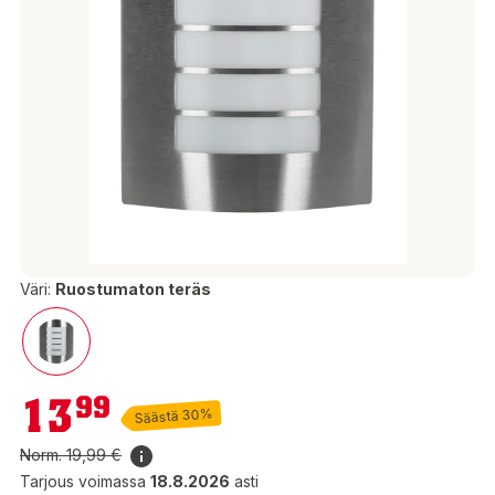
Väri:
Ruostumaton teräs
13,99 €
13
99
Säästä 30%
Norm.
19,99 €
Tarjous voimassa
18.8.2026
asti