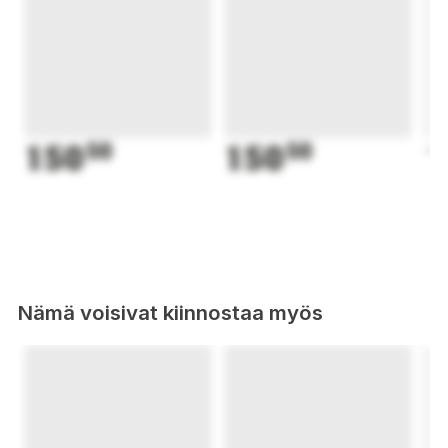
150
50
150
50
1
Nämä voisivat kiinnostaa myös