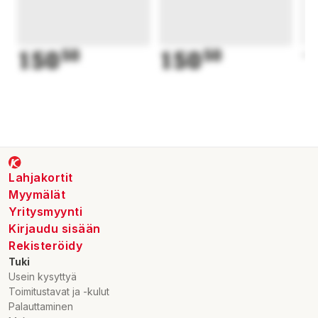
150
50
150
50
1
Lahjakortit
Myymälät
Yritysmyynti
Kirjaudu sisään
Rekisteröidy
Tuki
Usein kysyttyä
Toimitustavat ja -kulut
Palauttaminen