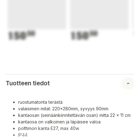
150
50
150
50
1
Tuotteen tiedot
ruostumatonta terästä
valaisimen mitat: 220x280mm, syvyys 90mm
kantaosan (seinäänkiinnitettävän osan) mitta 22 x 11 cm
kantaosa on valkoinen ja läpäisee valoa
polttimon kanta E27, max 40w
IP44