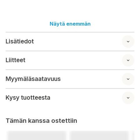
rostfritt stål
Näytä enemmän
lampans mått: 220x280mm, djup 90mm
basdel (väggmonterad del) mäter 22 x 11 cm
Lisätiedot
häldelen är vit och släpper igenom ljus
lampfot E27, max 40w
IP44
Liitteet
Myymäläsaatavuus
Kysy tuotteesta
Tämän kanssa ostettiin