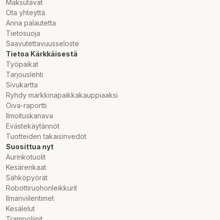
Maksutavat
Ota yhteyttä
Anna palautetta
Tietosuoja
Saavutettavuusseloste
Tietoa Kärkkäisestä
Työpaikat
Tarjouslehti
Sivukartta
Ryhdy markkinapaikkakauppiaaksi
Oiva-raportti
Ilmoituskanava
Evästekäytännöt
Tuotteiden takaisinvedot
Suosittua nyt
Aurinkotuolit
Kesärenkaat
Sähköpyörät
Robottiruohonleikkurit
Ilmanviilentimet
Kesälelut
Trampoliinit