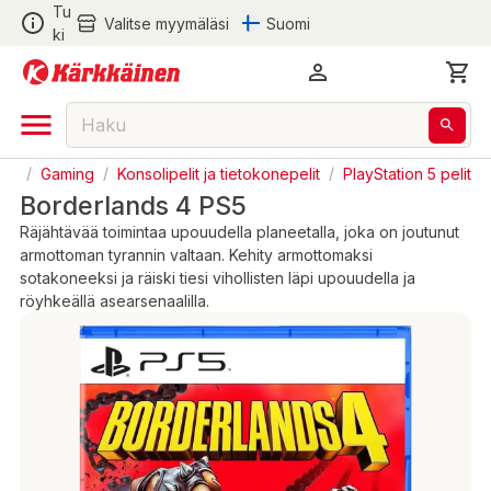
Tu
Valitse myymäläsi
Suomi
ki
nen
/
Gaming
/
Konsolipelit ja tietokonepelit
/
PlayStation 5 pelit
Borderlands 4 PS5
Räjähtävää toimintaa upouudella planeetalla, joka on joutunut
armottoman tyrannin valtaan. Kehity armottomaksi
sotakoneeksi ja räiski tiesi vihollisten läpi upouudella ja
röyhkeällä asearsenaalilla.