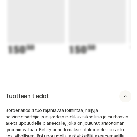
150
50
150
50
1
Tuotteen tiedot
Borderlands 4 tuo räjähtävää toimintaa, häijyjä
holvinmetsästäjiä ja miljardeja mielikuvituksellisia ja murhaavia
aseita upouudelle planeetalle, joka on joutunut armottoman
tyrannin valtaan. Kehity armottomaksi sotakoneeksi ja räiski
tiesi vihollisten läpi upouudella ja röyhkeällä asearsenaalilla.