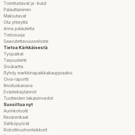
Toimitustavat ja -kulut
Palauttaminen
Maksutavat
Ota yhteyttä
Anna palautetta
Tietosuoja
Saavutettavuusseloste
Tietoa Kärkkäisestä
Työpaikat
Tarjouslehti
Sivukartta
Ryhdy markkinapaikkakauppiaaksi
Oiva-raportti
Ilmoituskanava
Evästekäytännöt
Tuotteiden takaisinvedot
Suosittua nyt
Aurinkotuolit
Kesärenkaat
Sähköpyörät
Robottiruohonleikkurit