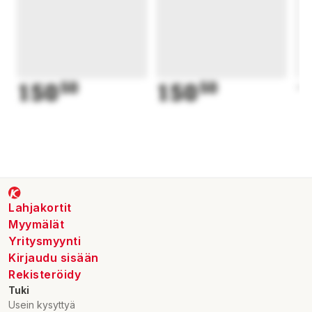
150
50
150
50
1
Lahjakortit
Myymälät
Yritysmyynti
Kirjaudu sisään
Rekisteröidy
Tuki
Usein kysyttyä