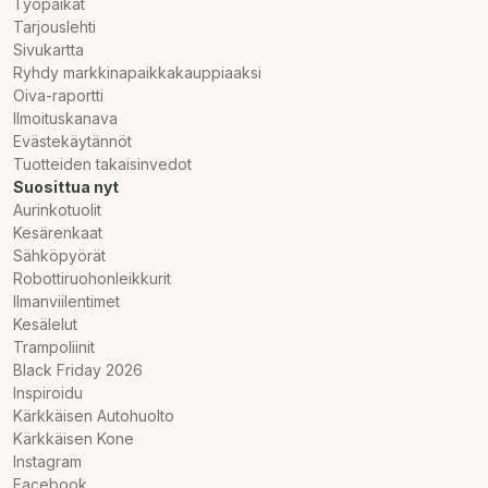
Työpaikat
Tarjouslehti
Sivukartta
Ryhdy markkinapaikkakauppiaaksi
Oiva-raportti
Ilmoituskanava
Evästekäytännöt
Tuotteiden takaisinvedot
Suosittua nyt
Aurinkotuolit
Kesärenkaat
Sähköpyörät
Robottiruohonleikkurit
Ilmanviilentimet
Kesälelut
Trampoliinit
Black Friday 2026
Inspiroidu
Kärkkäisen Autohuolto
Kärkkäisen Kone
Instagram
Facebook