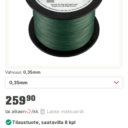
Vahvuus:
0,35mm
0,35mm
259,90 €
259
90
tai alkaen
/kk
Laske maksuerät
Tilaustuote, saatavilla 8 kpl