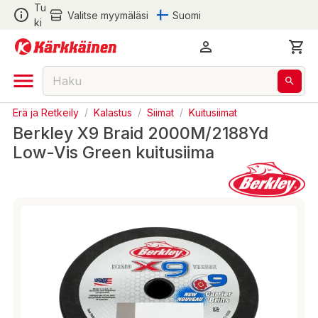
Tu
Valitse myymäläsi
Suomi
ki
Erä ja Retkeily
/
Kalastus
/
Siimat
/
Kuitusiimat
Berkley X9 Braid 2000M/2188Yd
Low-Vis Green kuitusiima