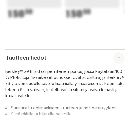
150
50
150
50
1
Tuotteen tiedot
Berkley® x9 Braid on perinteinen punos, jossa käytetään 100
% PE-kuituja. 8-säikeiset punokset ovat suosittuja, ja Berkley®
x9 vie sen uudelle tasolle lisäämällä ylimääräisen säikeen, joka
tekee x9:stä vahvan, luotettavan ja sileän ja vaivattomasti ja
kauas valettu.
Suunniteltu optimaaliseen lujuuteen ja heittoetäisyyteen
Sileä pitkille ja hiljaisille heittoille