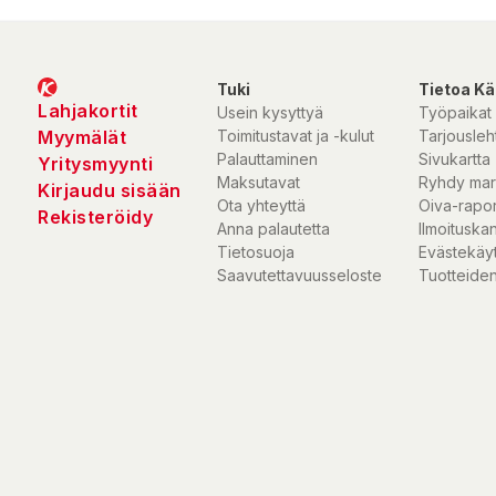
Tuki
Tietoa Kä
Lahjakortit
Usein kysyttyä
Työpaikat
Myymälät
Toimitustavat ja -kulut
Tarjousleht
Palauttaminen
Sivukartta
Yritysmyynti
Maksutavat
Ryhdy mar
Kirjaudu sisään
Ota yhteyttä
Oiva-rapor
Rekisteröidy
Anna palautetta
Ilmoituska
Tietosuoja
Evästekäy
Saavutettavuusseloste
Tuotteiden