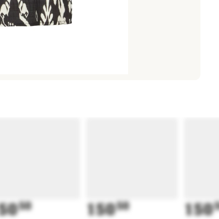
50
50
150
50
150