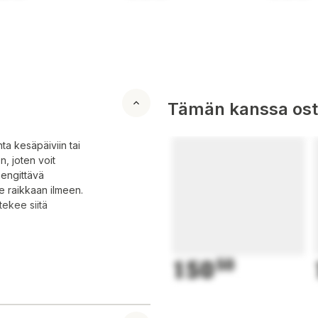
Tämän kanssa oste
ta kesäpäiviin tai
, joten voit
hengittävä
lle raikkaan ilmeen.
ekee siitä
150
50
a, B.Young Jasmina
n, mutta tyylikäs
öä. Tämä pusero on