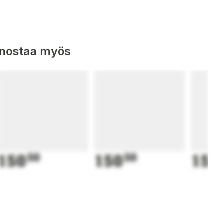
nnostaa myös
150
50
150
50
15