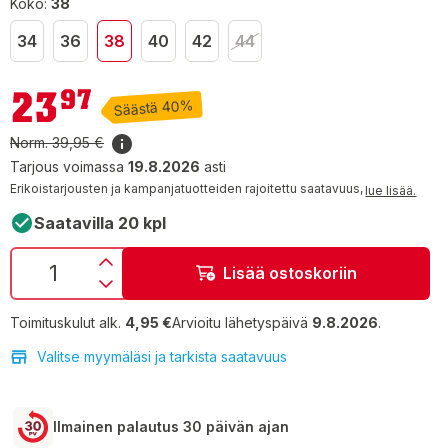
Koko:
38
34
36
38
40
42
44
23,97 €
23
97
Säästä 40%
Norm.
39,95 €
Tarjous voimassa
19.8.2026
asti
Erikoistarjousten ja kampanjatuotteiden rajoitettu saatavuus,
lue lisää.
Saatavilla 20 kpl
Lisää ostoskoriin
Toimituskulut alk.
4,95 €
Arvioitu lähetyspäivä
9.8.2026
.
Valitse myymäläsi ja tarkista saatavuus
Ilmainen palautus 30 päivän ajan