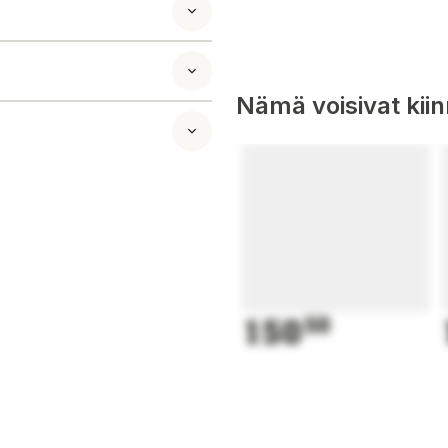
osikeistasi.
Nämä voisivat kii
150
50