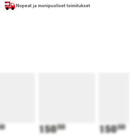
Nopeat ja monipuoliset toimitukset
50
150
50
150
50