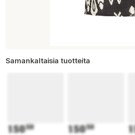
Samankaltaisia tuotteita
150
50
150
50
1