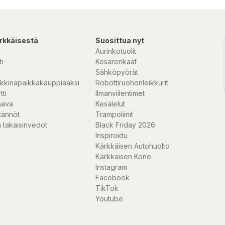
rkkäisestä
Suosittua nyt
Aurinkotuolit
i
Kesärenkaat
Sähköpyörät
kkinapaikkakauppiaaksi
Robottiruohonleikkurit
tti
Ilmanviilentimet
nava
Kesälelut
tännöt
Trampoliinit
 takaisinvedot
Black Friday 2026
Inspiroidu
Kärkkäisen Autohuolto
Kärkkäisen Kone
Instagram
Facebook
TikTok
Youtube