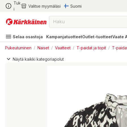
Tuk
Valitse myymäläsi
Suomi
i
Selaa osastoja
Kampanjatuotteet
Outlet-tuotteet
Vaate 
Pukeutuminen
/
Naiset
/
Vaatteet
/
T-paidat ja topit
/
T-paida
Näytä kaikki kategoriapolut