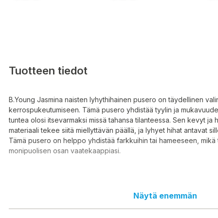
Tuotteen tiedot
B.Young Jasmina naisten lyhythihainen pusero on täydellinen valin
kerrospukeutumiseen. Tämä pusero yhdistää tyylin ja mukavuuden
tuntea olosi itsevarmaksi missä tahansa tilanteessa. Sen kevyt ja 
materiaali tekee siitä miellyttävän päällä, ja lyhyet hihat antavat si
Tämä pusero on helppo yhdistää farkkuihin tai hameeseen, mikä t
monipuolisen osan vaatekaappiasi.
Olitpa menossa töihin, tapaamaan ystäviä tai rentoutumaan koton
Näytä enemmän
naisten lyhythihainen pusero on loistava valinta. Sen yksinkertaine
muotoilu takaa, että voit näyttää hyvältä ilman suurta vaivannäk