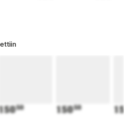
ttiin
150
50
150
50
15