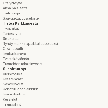
29" hydroformad aluminiumram. Den kraftfulla AM80-motorn
Ota yhteyttä
erbjuder ett skarpt 80Nm vridmoment och en behaglig
Anna palautetta
trampkänsla.
Tietosuoja
Saavutettavuusseloste
EnergyTube 500Wh-batteriet är placerat helt inuti kroppen
Tietoa Kärkkäisestä
och är lätt att ta bort. Suntour XCT32 100 mm fjäderbåge, ger
Työpaikat
körkomfort i ojämn terräng.
Tarjouslehti
Sivukartta
SRAM RD SX Eagle delserie känd för sin kvalitet som
Ryhdy markkinapaikkakauppiaaksi
kraftöverföring. Shimano skivbromsar. Schwalbes 29" Smart
Oiva-raportti
Sam-däck ger en bra körkänsla och grepp i terräng. Cykelns
Ilmoituskanava
elektriskt assisterade topphastighet är 25 km/h. Batteritid 55–
Evästekäytännöt
110 km, batteriladdningstid från tomt till hela 7 timmar.
Tuotteiden takaisinvedot
Suosittua nyt
Aurinkotuolit
Kesärenkaat
"Stomme: Alu 29", hydroformad, integrerad
Sähköpyörät
batteri, avsmalnande, intern routing,
Robottiruohonleikkurit
"Smidda gränssnitt"
Ilmanviilentimet
Storlek (cm): 46 cm och 50 cm
Kesälelut
Gaffel: Zoom 860 AMS, 100 mm, Spole, Avsmalnande,
Trampoliinit
Lockout