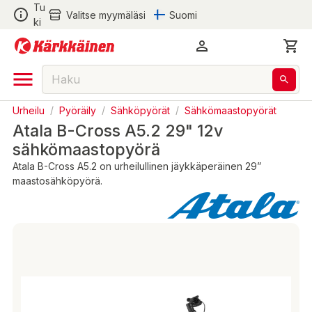
Tu
Valitse myymäläsi
Suomi
ki
Urheilu
/
Pyöräily
/
Sähköpyörät
/
Sähkömaastopyörät
Atala B-Cross A5.2 29" 12v
sähkömaastopyörä
Atala B-Cross A5.2 on urheilullinen jäykkäperäinen 29”
maastosähköpyörä.