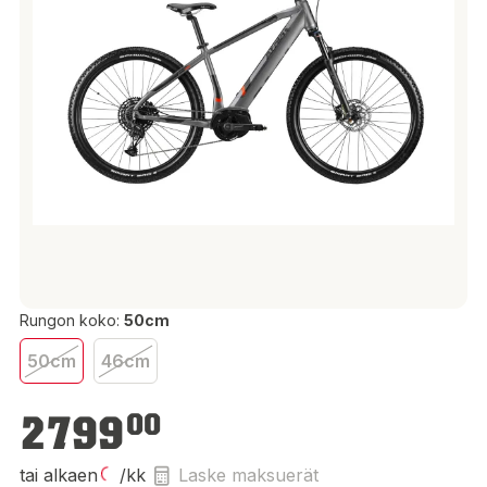
Rungon koko:
50cm
50cm
46cm
2 799,00 €
2799
00
tai alkaen
/kk
Laske maksuerät