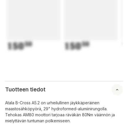
150
50
150
50
1
Tuotteen tiedot
Atala B-Cross A5.2 on urheilullinen jäykkäperäinen
maastosähköpyörä, 29" hydroformed-alumiinirungolla.
Tehokas AM80 moottori tarjoaa räväkän 80Nm väännön ja
mielyttävän tuntuman polkemiseen.