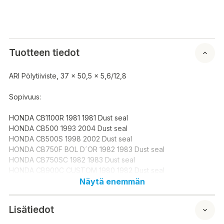
Tuotteen tiedot
ARI Pölytiiviste, 37 x 50,5 x 5,6/12,8
Sopivuus:
HONDA CB1100R 1981 1981 Dust seal
HONDA CB500 1993 2004 Dust seal
HONDA CB500S 1998 2002 Dust seal
HONDA CB750F BOL D´OR 1982 1983 Dust seal
HONDA CB750SC 1982 1983 Dust seal
HONDA CB900C CUSTOM 1980 1982 Dust seal
HONDA CBR250R 2011 2017 Dust seal
Näytä enemmän
HONDA CR85R 2003 2009 Dust seal
HONDA CRF150R 2007 2018 Dust seal
Lisätiedot
HONDA CRF230F 2003 2017 Dust seal
HONDA CX650T TURBO 1983 1986 Dust seal