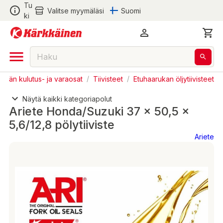
Tu
Valitse myymäläsi
Suomi
ki
örän kulutus- ja varaosat
/
Tiivisteet
/
Etuhaarukan öljytiivisteet
Näytä kaikki kategoriapolut
Ariete Honda/Suzuki 37 x 50,5 x
5,6/12,8 pölytiiviste
Ariete