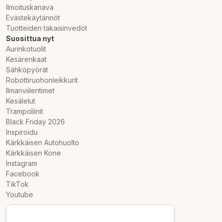
Ilmoituskanava
Evästekäytännöt
Tuotteiden takaisinvedot
Suosittua nyt
Aurinkotuolit
Kesärenkaat
Sähköpyörät
Robottiruohonleikkurit
Ilmanviilentimet
Kesälelut
Trampoliinit
Black Friday 2026
Inspiroidu
Kärkkäisen Autohuolto
Kärkkäisen Kone
Instagram
Facebook
TikTok
Youtube