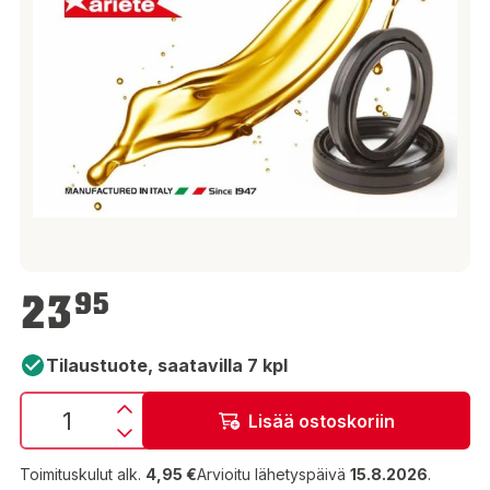
23,95 €
23
95
Tilaustuote, saatavilla 7 kpl
Lisää ostoskoriin
Toimituskulut alk.
4,95 €
Arvioitu lähetyspäivä
15.8.2026
.