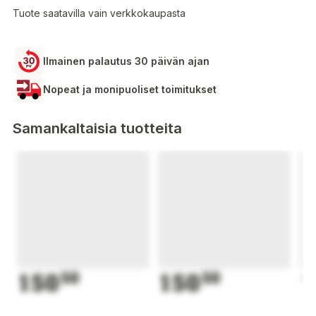
Tuote saatavilla vain verkkokaupasta
Ilmainen palautus 30 päivän ajan
Nopeat ja monipuoliset toimitukset
Samankaltaisia tuotteita
150
50
150
50
1