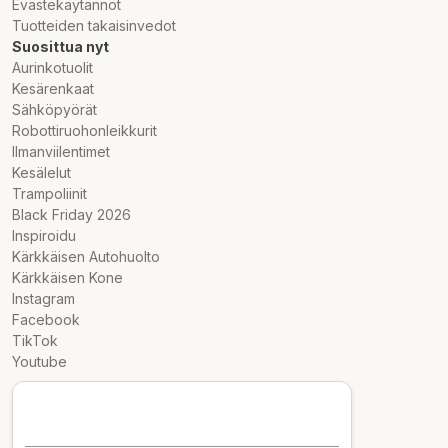
Evästekäytännöt
Tuotteiden takaisinvedot
Suosittua nyt
Aurinkotuolit
Kesärenkaat
Sähköpyörät
Robottiruohonleikkurit
Ilmanviilentimet
Kesälelut
Trampoliinit
Black Friday 2026
Inspiroidu
Kärkkäisen Autohuolto
Kärkkäisen Kone
Instagram
Facebook
TikTok
Youtube