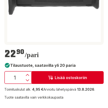
22,90 €
22
90
/pari
Tilaustuote, saatavilla yli 20 paria
Lisää ostoskoriin
Toimituskulut alk.
4,95 €
Arvioitu lähetyspäivä
13.8.2026
.
Tuote saatavilla vain verkkokaupasta