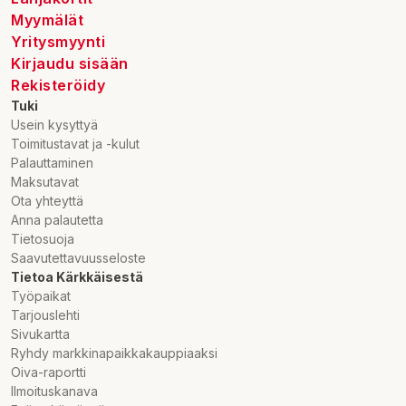
Myymälät
Yritysmyynti
Kirjaudu sisään
Rekisteröidy
Tuki
Usein kysyttyä
Toimitustavat ja -kulut
Palauttaminen
Maksutavat
Ota yhteyttä
Anna palautetta
Tietosuoja
Saavutettavuusseloste
Tietoa Kärkkäisestä
Työpaikat
Tarjouslehti
Sivukartta
Ryhdy markkinapaikkakauppiaaksi
Oiva-raportti
Ilmoituskanava