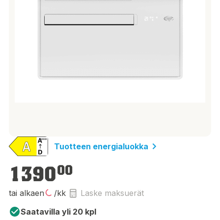
Tuotteen energialuokka
1 390,00 €
1390
00
tai alkaen
/kk
Laske maksuerät
Saatavilla yli 20 kpl