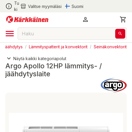
Tu
Valitse myymäläsi
Suomi
ki
ja jäähdytys
/
Lämmityspatterit ja konvektorit
/
Seinäkonvektorit
Näytä kaikki kategoriapolut
Argo Apollo 12HP lämmitys- /
jäähdytyslaite