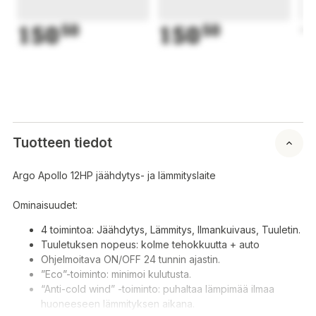
150
50
150
50
1
Tuotteen tiedot
Argo Apollo 12HP jäähdytys- ja lämmityslaite
Ominaisuudet:
4 toimintoa: Jäähdytys, Lämmitys, Ilmankuivaus, Tuuletin.
Tuuletuksen nopeus: kolme tehokkuutta + auto
Ohjelmoitava ON/OFF 24 tunnin ajastin.
”Eco”-toiminto: minimoi kulutusta.
“Anti-cold wind” -toiminto: puhaltaa lämpimää ilmaa
huoneeseen lämmityksen aikana.