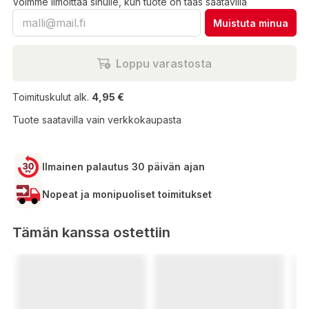
Voimme ilmoittaa sinulle, kun tuote on taas saatavilla
Muistuta minua
Loppu varastosta
Toimituskulut alk.
4,95 €
Tuote saatavilla vain verkkokaupasta
Ilmainen palautus 30 päivän ajan
Nopeat ja monipuoliset toimitukset
Tämän kanssa ostettiin