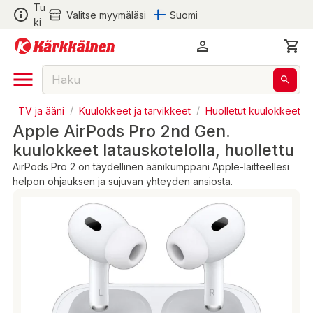
Tu
Valitse myymäläsi
Suomi
ki
n
/
TV ja ääni
/
Kuulokkeet ja tarvikkeet
/
Huolletut kuulokkeet
Apple AirPods Pro 2nd Gen.
kuulokkeet latauskotelolla, huollettu
AirPods Pro 2 on täydellinen äänikumppani Apple-laitteellesi
helpon ohjauksen ja sujuvan yhteyden ansiosta.