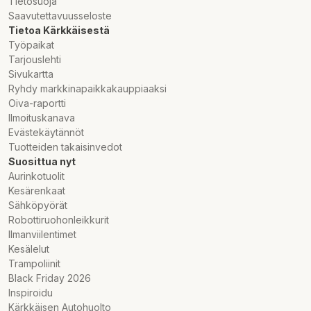
Tietosuoja
Saavutettavuusseloste
Tietoa Kärkkäisestä
Työpaikat
Tarjouslehti
Sivukartta
Ryhdy markkinapaikkakauppiaaksi
Oiva-raportti
Ilmoituskanava
Evästekäytännöt
Tuotteiden takaisinvedot
Suosittua nyt
Aurinkotuolit
Kesärenkaat
Sähköpyörät
Robottiruohonleikkurit
Ilmanviilentimet
Kesälelut
Trampoliinit
Black Friday 2026
Inspiroidu
Kärkkäisen Autohuolto