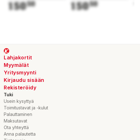
150
50
150
50
1
Lahjakortit
Myymälät
Yritysmyynti
Kirjaudu sisään
Rekisteröidy
Tuki
Usein kysyttyä
Toimitustavat ja -kulut
Palauttaminen
Maksutavat
Ota yhteyttä
Anna palautetta