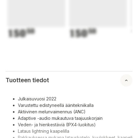
150
50
150
50
1
Tuotteen tiedot
Julkaisuvuosi 2022
Varustettu edistyneellä äänitekniikalla
Aktiivinen melunvaimennus (ANC)
Adaptive -audio mukautuva taajuuskorjain
Veden- ja hienkestäviä (IPX4-luokitus)
Lataus lightning kaapelilla
Pakkauksessa mukana latauskotelo, kuulokkeet, kaapeli