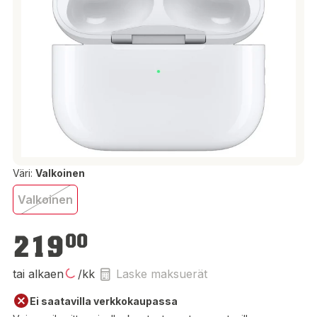
Väri:
Valkoinen
Valkoinen
219,00 €
219
00
tai alkaen
/kk
Laske maksuerät
Ei saatavilla verkkokaupassa