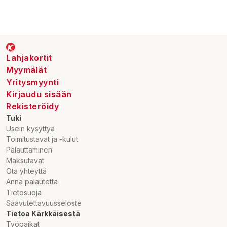
förpackningen.
Lahjakortit
Myymälät
Yritysmyynti
Kirjaudu sisään
Rekisteröidy
Tuki
Usein kysyttyä
Toimitustavat ja -kulut
Palauttaminen
Maksutavat
Ota yhteyttä
Anna palautetta
Tietosuoja
Saavutettavuusseloste
Tietoa Kärkkäisestä
Työpaikat