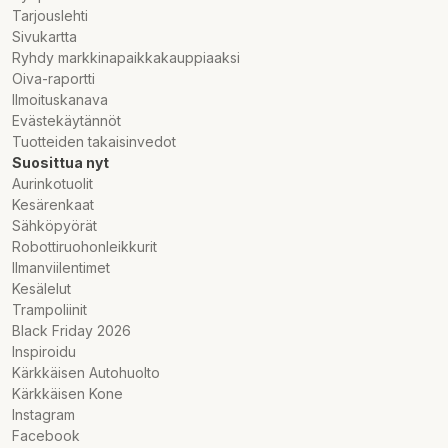
Tarjouslehti
Sivukartta
Ryhdy markkinapaikkakauppiaaksi
Oiva-raportti
Ilmoituskanava
Evästekäytännöt
Tuotteiden takaisinvedot
Suosittua nyt
Aurinkotuolit
Kesärenkaat
Sähköpyörät
Robottiruohonleikkurit
Ilmanviilentimet
Kesälelut
Trampoliinit
Black Friday 2026
Inspiroidu
Kärkkäisen Autohuolto
Kärkkäisen Kone
Instagram
Facebook