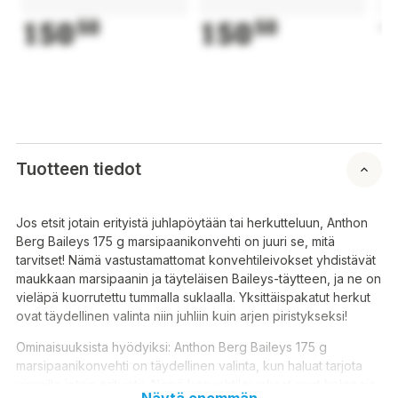
150
50
150
50
1
Tuotteen tiedot
Jos etsit jotain erityistä juhlapöytään tai herkutteluun, Anthon
Berg Baileys 175 g marsipaanikonvehti on juuri se, mitä
tarvitset! Nämä vastustamattomat konvehtileivokset yhdistävät
maukkaan marsipaanin ja täyteläisen Baileys-täytteen, ja ne on
vieläpä kuorrutettu tummalla suklaalla. Yksittäispakatut herkut
ovat täydellinen valinta niin juhliin kuin arjen piristykseksi!
Ominaisuuksista hyödyiksi: Anthon Berg Baileys 175 g
marsipaanikonvehti on täydellinen valinta, kun haluat tarjota
vieraille jotain erityistä. Nämä konvehtileivokset ovat helppoja
Näytä enemmän