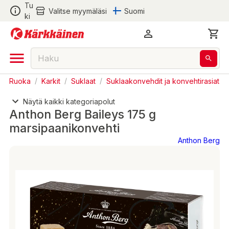
Tu
Valitse myymäläsi
Suomi
ki
Ruoka
/
Karkit
/
Suklaat
/
Suklaakonvehdit ja konvehtirasiat
Näytä kaikki kategoriapolut
Anthon Berg Baileys 175 g
marsipaanikonvehti
Anthon Berg