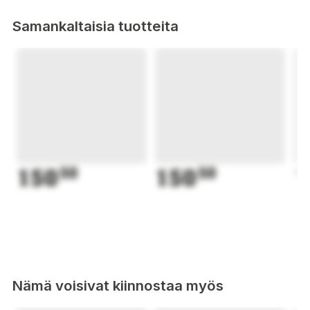
Tvättråd: Tvättas i 40 ºC, torktumlas ej
Samankaltaisia tuotteita
150
50
150
50
1
Nämä voisivat kiinnostaa myös