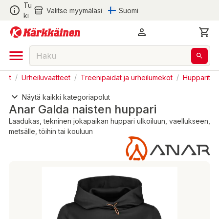
Tu
Valitse myymäläsi
Suomi
ki
iset
/
Urheiluvaatteet
/
Treenipaidat ja urheilumekot
/
Hupparit
Näytä kaikki kategoriapolut
Anar Galda naisten huppari
Laadukas, tekninen jokapaikan huppari ulkoiluun, vaellukseen,
metsälle, töihin tai kouluun