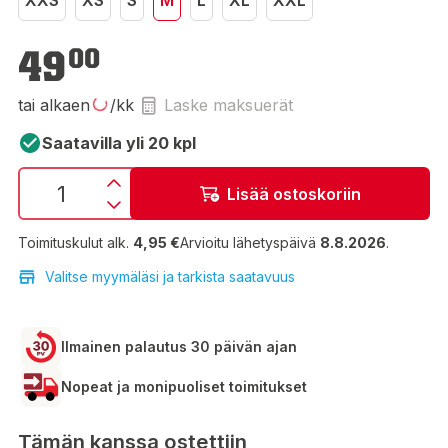
XXS
XS
S
M
L
XL
XXL
49,00 €
49
00
tai alkaen
/kk
Laske maksuerät
Saatavilla yli 20 kpl
Lisää ostoskoriin
Toimituskulut alk.
4,95 €
Arvioitu lähetyspäivä
8.8.2026
.
Valitse myymäläsi ja tarkista saatavuus
Ilmainen palautus 30 päivän ajan
Nopeat ja monipuoliset toimitukset
Tämän kanssa ostettiin