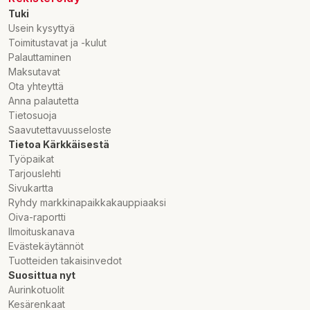
Tuki
Usein kysyttyä
Toimitustavat ja -kulut
Palauttaminen
Maksutavat
Ota yhteyttä
Anna palautetta
Tietosuoja
Saavutettavuusseloste
Tietoa Kärkkäisestä
Työpaikat
Tarjouslehti
Sivukartta
Ryhdy markkinapaikkakauppiaaksi
Oiva-raportti
Ilmoituskanava
Evästekäytännöt
Tuotteiden takaisinvedot
Suosittua nyt
Aurinkotuolit
Kesärenkaat