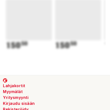
150
50
150
50
1
Lahjakortit
Myymälät
Yritysmyynti
Kirjaudu sisään
Rekisteröidy