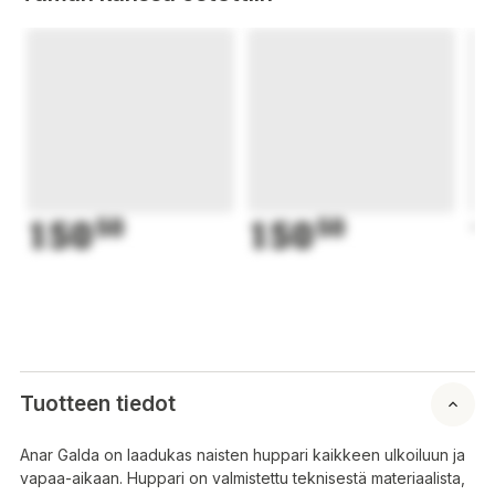
150
50
150
50
1
Tuotteen tiedot
Anar Galda on laadukas naisten huppari kaikkeen ulkoiluun ja
vapaa-aikaan. Huppari on valmistettu teknisestä materiaalista,