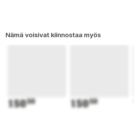
Nämä voisivat kiinnostaa myös
150
50
150
50
1