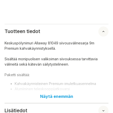
Tuotteen tiedot
Keskuspölynimuri Allaway 81049 siivousvälinesarja 9m
Premium kahvakäynnistyksellä.
Sisältää monipuolisen valikoiman siivouksessa tarvittavia
välineitä sekä kätevän säilytystelineen.
Paketti sisältää:
Kahvakäynnisteinen Premium-imuletkuasennelma
Alumiininen teleskooppijatkovarsi
Lattia-/mattosuulake
Näytä enemmän
Huonekalukaksoissuulake
Kapea kärkisuulake
Lisätiedot
Säilytysteline