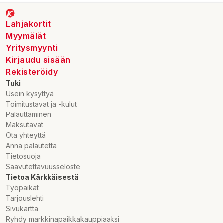
Lahjakortit
Myymälät
Yritysmyynti
Kirjaudu sisään
Rekisteröidy
Tuki
Usein kysyttyä
Toimitustavat ja -kulut
Palauttaminen
Maksutavat
Ota yhteyttä
Anna palautetta
Tietosuoja
Saavutettavuusseloste
Tietoa Kärkkäisestä
Työpaikat
Tarjouslehti
Sivukartta
Ryhdy markkinapaikkakauppiaaksi