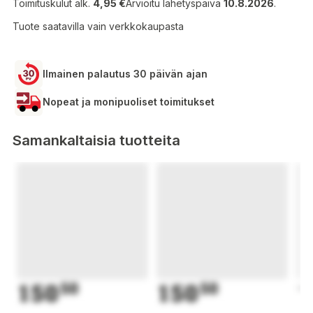
Toimituskulut alk.
4,95 €
Arvioitu lähetyspäivä
10.8.2026
.
Tuote saatavilla vain verkkokaupasta
Ilmainen palautus 30 päivän ajan
Nopeat ja monipuoliset toimitukset
Samankaltaisia tuotteita
150
50
150
50
1