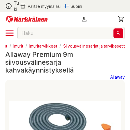
Tu
Valitse myymäläsi
Suomi
ki
neet
/
Imurit
/
Imuritarvikkeet
/
Siivousvälinesarjat ja tarvikesetit
Allaway Premium 9m
siivousvälinesarja
kahvakäynnistyksellä
Allaway