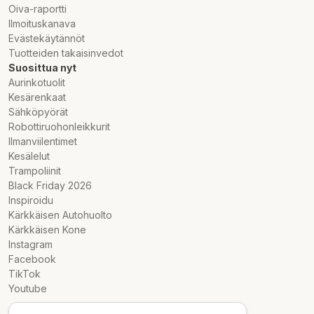
Oiva-raportti
Ilmoituskanava
Evästekäytännöt
Tuotteiden takaisinvedot
Suosittua nyt
Aurinkotuolit
Kesärenkaat
Sähköpyörät
Robottiruohonleikkurit
Ilmanviilentimet
Kesälelut
Trampoliinit
Black Friday 2026
Inspiroidu
Kärkkäisen Autohuolto
Kärkkäisen Kone
Instagram
Facebook
TikTok
Youtube