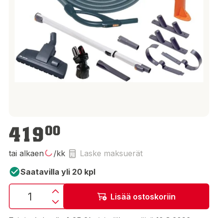
419,00 €
419
00
tai alkaen
/kk
Laske maksuerät
Saatavilla yli 20 kpl
Lisää ostoskoriin