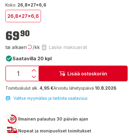
Koko:
26,8x27x6,6
26,8x27x6,6
69,90 €
69
90
tai alkaen
/kk
Laske maksuerät
Saatavilla 20 kpl
Lisää ostoskoriin
Toimituskulut alk.
4,95 €
Arvioitu lähetyspäivä
10.8.2026
.
Valitse myymäläsi ja tarkista saatavuus
Ilmainen palautus 30 päivän ajan
Nopeat ja monipuoliset toimitukset