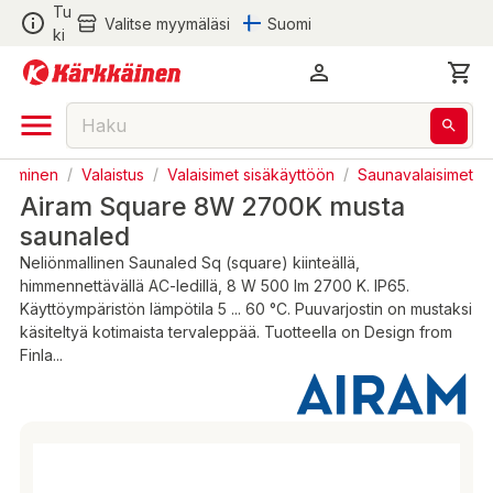
Tu
Valitse myymäläsi
Suomi
ki
ustaminen
/
Valaistus
/
Valaisimet sisäkäyttöön
/
Saunavalaisimet
Airam Square 8W 2700K musta
saunaled
Neliönmallinen Saunaled Sq (square) kiinteällä,
himmennettävällä AC-ledillä, 8 W 500 lm 2700 K. IP65.
Käyttöympäristön lämpötila 5 ... 60 °C. Puuvarjostin on mustaksi
käsiteltyä kotimaista tervaleppää. Tuotteella on Design from
Finla...