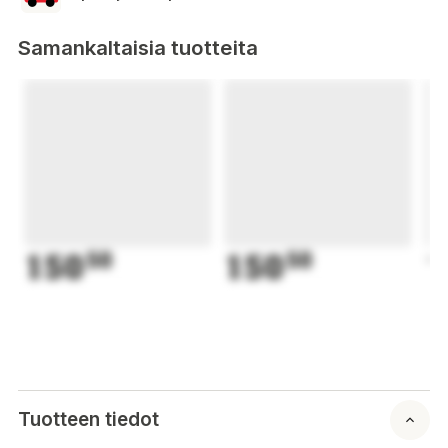
Samankaltaisia tuotteita
150
50
150
50
1
Tuotteen tiedot