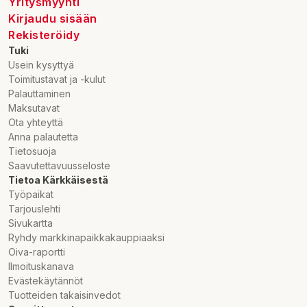
Yritysmyynti
Kirjaudu sisään
Rekisteröidy
Tuki
Usein kysyttyä
Toimitustavat ja -kulut
Palauttaminen
Maksutavat
Ota yhteyttä
Anna palautetta
Tietosuoja
Saavutettavuusseloste
Tietoa Kärkkäisestä
Työpaikat
Tarjouslehti
Sivukartta
Ryhdy markkinapaikkakauppiaaksi
Oiva-raportti
Ilmoituskanava
Evästekäytännöt
Tuotteiden takaisinvedot