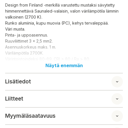
Design from Finland -merkillä varustettu mustaksi sävytetty
himmennettävä Saunaled-valaisin, valon värilämpötila lämmin
valkoinen (2700 K).
Runko alumiinia, kupu muovia (PC), kehys tervaleppää.
Väri musta.
Pinta- ja uppoasennus.
Ruuviliittimet 3 x 2,5 mm2.
Asennuskorkeus maks. 1 m.
Värilämpötila 2700K.
Värintoistoindeksi 80–89. CRI > 80 / Ra > 80.
Kotelointiluokka IP65.
Näytä enemmän
Kiinteä AC LED 8W 500 lm.
Himmennettävä.
Lisätiedot
Käyttöympäristön lämpötila 5 ... 60 °C.
Hyötyelinikä L70B50 15 000 h.
Tuotteen pituus/syvyys: 6,6cm
Liitteet
Tuotteen leveys: 26,8cm
Tuotteen korkeus: 27cm
Myymäläsaatavuus
I Saunaled-produktfamiljen ingår den upprättstående