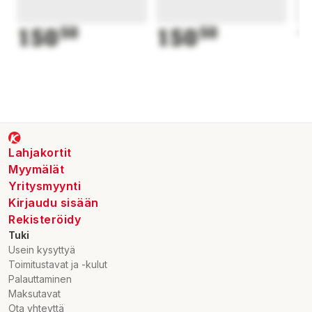
150
50
150
50
1
Lahjakortit
Myymälät
Yritysmyynti
Kirjaudu sisään
Rekisteröidy
Tuki
Usein kysyttyä
Toimitustavat ja -kulut
Palauttaminen
Maksutavat
Ota yhteyttä