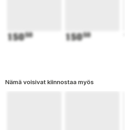
150
50
150
50
1
Nämä voisivat kiinnostaa myös