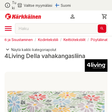
Tu
Valitse myymäläsi
Suomi
ki
Koti ja Sisustaminen
/
Kodintekstiili
/
Keittiötekstiilit
/
Pöytäliinat
Näytä kaikki kategoriapolut
4Living Della vahakangasliina