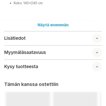
Koko: 140x240 cm
Den lättskötta vaxduken skyddar bordets yta och är lätt att
Näytä enemmän
hålla ren. Kan klippas med sax till önskad storlek och form.
Lisätiedot
Material: 100% PEVA
Mått: 140x240 cm
Myymäläsaatavuus
Kysy tuotteesta
Tämän kanssa ostettiin