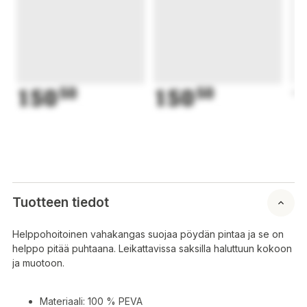
150
50
150
50
1
Tuotteen tiedot
Helppohoitoinen vahakangas suojaa pöydän pintaa ja se on
helppo pitää puhtaana. Leikattavissa saksilla haluttuun kokoon
ja muotoon.
Materiaali: 100 % PEVA