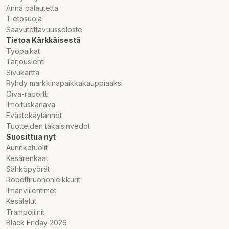
Anna palautetta
Tietosuoja
Saavutettavuusseloste
Tietoa Kärkkäisestä
Työpaikat
Tarjouslehti
Sivukartta
Ryhdy markkinapaikkakauppiaaksi
Oiva-raportti
Ilmoituskanava
Evästekäytännöt
Tuotteiden takaisinvedot
Suosittua nyt
Aurinkotuolit
Kesärenkaat
Sähköpyörät
Robottiruohonleikkurit
Ilmanviilentimet
Kesälelut
Trampoliinit
Black Friday 2026