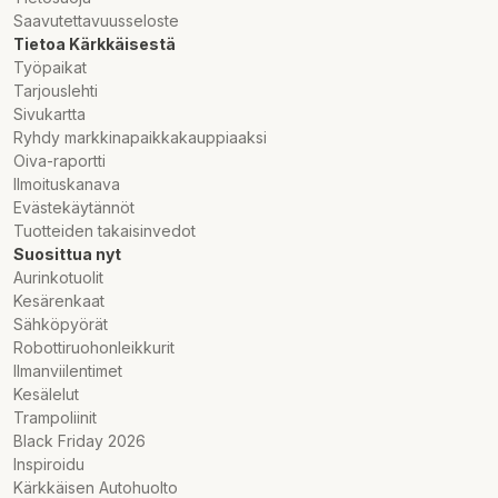
Saavutettavuusseloste
Tietoa Kärkkäisestä
Työpaikat
Tarjouslehti
Sivukartta
Ryhdy markkinapaikkakauppiaaksi
Oiva-raportti
Ilmoituskanava
Evästekäytännöt
Tuotteiden takaisinvedot
Suosittua nyt
Aurinkotuolit
Kesärenkaat
Sähköpyörät
Robottiruohonleikkurit
Ilmanviilentimet
Kesälelut
Trampoliinit
Black Friday 2026
Inspiroidu
Kärkkäisen Autohuolto