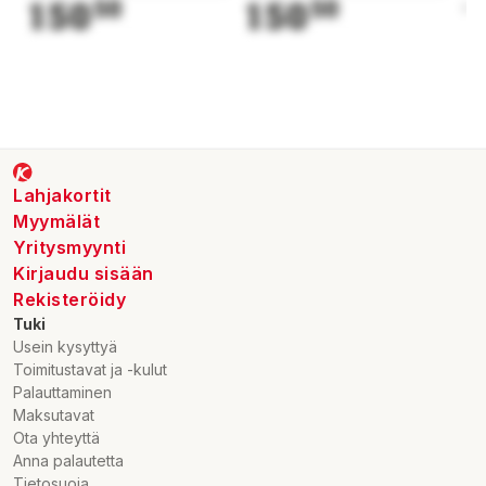
150
50
150
50
1
Lahjakortit
Myymälät
Yritysmyynti
Kirjaudu sisään
Rekisteröidy
Tuki
Usein kysyttyä
Toimitustavat ja -kulut
Palauttaminen
Maksutavat
Ota yhteyttä
Anna palautetta
Tietosuoja