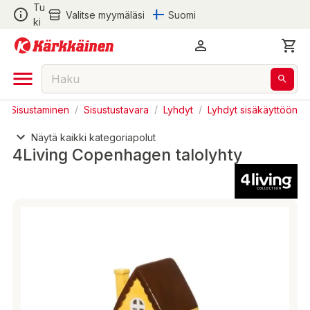
Tu
Valitse myymäläsi
Suomi
ki
 ja Sisustaminen
/
Sisustustavara
/
Lyhdyt
/
Lyhdyt sisäkäyttöön
Näytä kaikki kategoriapolut
4Living Copenhagen talolyhty