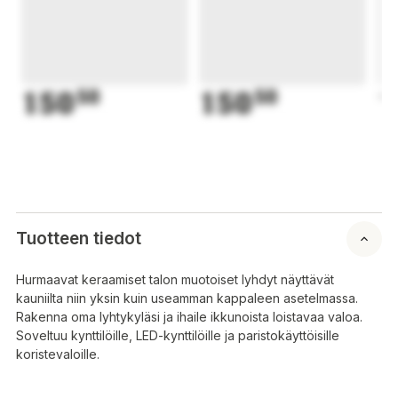
150
50
150
50
1
Tuotteen tiedot
Hurmaavat keraamiset talon muotoiset lyhdyt näyttävät
kauniilta niin yksin kuin useamman kappaleen asetelmassa.
Rakenna oma lyhtykyläsi ja ihaile ikkunoista loistavaa valoa.
Soveltuu kynttilöille, LED-kynttilöille ja paristokäyttöisille
koristevaloille.