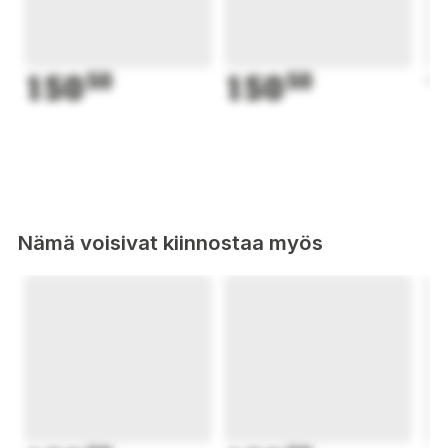
150
50
150
50
1
Nämä voisivat kiinnostaa myös