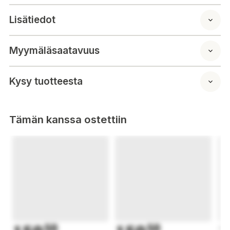
Huom! Pakkaus sisältää yhden käsipainon.
Lisätiedot
Högkvalitativ vinylhantel med kromhandtag! Hantlarna är
Myymäläsaatavuus
gummerade, så att de inte skramlar ihop eller på golvet. Det
uppruggade greppet garanterar ett bra grepp även vid mer
krävande träning.
Kysy tuotteesta
Notera! Paketet innehåller en hantel.
Tämän kanssa ostettiin
50
50