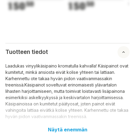
150
50
150
50
1
Tuotteen tiedot
Laadukas vinyylikäsipaino kromatulla kahvalla! Käsipainot ovat
kumitetut, minkä ansiosta eivät kolise yhteen tai lattiaan.
Karhennettu ote takaa hyvän pidon vaativammassakin
treenissä.Käsipainot soveltuvat erinomaisesti ylävartalon
lihasten harjoittamiseen, mutta toimivat loistavasti lisäpainona
esimerkiksi askelkyykyssä ja keskivartalon harjoittamisessa.
Käsipainoissa on kumitetut päätyosat, joten painot eivät
vahingoita lattiaa eivätkä kolise yhteen. Karhennettu ote takaa
hyvän pidon vaativammassakin treenissä.
Myydään yksittäin
Näytä enemmän
Saatavilla olevat painot: 1 – 50 kg