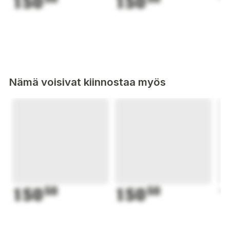
150
150
1
Nämä voisivat kiinnostaa myös
150
50
150
50
1