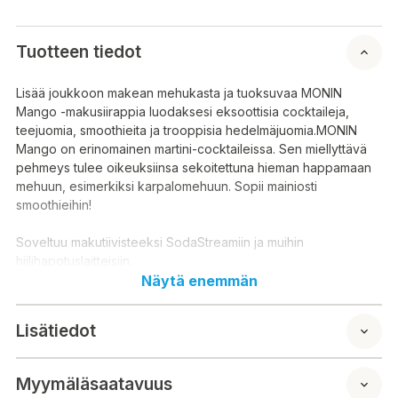
Tuotteen tiedot
Lisää joukkoon makean mehukasta ja tuoksuvaa MONIN
Mango -makusiirappia luodaksesi eksoottisia cocktaileja,
teejuomia, smoothieita ja trooppisia hedelmäjuomia.MONIN
Mango on erinomainen martini-cocktaileissa. Sen miellyttävä
pehmeys tulee oikeuksiinsa sekoitettuna hieman happamaan
mehuun, esimerkiksi karpalomehuun. Sopii mainiosti
smoothieihin!
Soveltuu makutiivisteeksi SodaStreamiin ja muihin
hiilihapotuslaitteisiin.
Näytä enemmän
Ainesosat:
Sokeri, vesi, mangomehutiiviste, sitruunamehutiiviste,
Lisätiedot
luontainen aromi, värit: E161b, E163, emulgointiaineet:
arabikumi, E445. Hedelmämehupitoisuus: 22%, sis 10 %
mangomehua
Myymäläsaatavuus