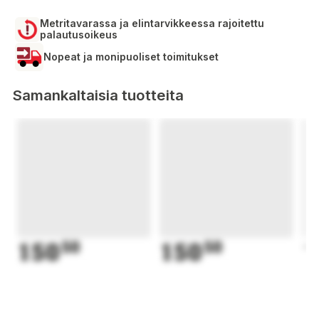
Metritavarassa ja elintarvikkeessa rajoitettu
palautusoikeus
Nopeat ja monipuoliset toimitukset
Samankaltaisia tuotteita
150
50
150
50
1