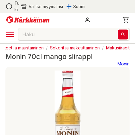
Tu
Valitse myymäläsi
Suomi
ki
austeet ja maustaminen
/
Sokerit ja makeuttaminen
/
Makusiirapit
Monin 70cl mango siirappi
Monin