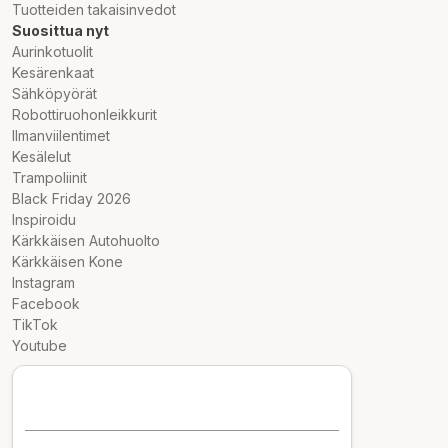
Tuotteiden takaisinvedot
Suosittua nyt
Aurinkotuolit
Kesärenkaat
Sähköpyörät
Robottiruohonleikkurit
Ilmanviilentimet
Kesälelut
Trampoliinit
Black Friday 2026
Inspiroidu
Kärkkäisen Autohuolto
Kärkkäisen Kone
Instagram
Facebook
TikTok
Youtube