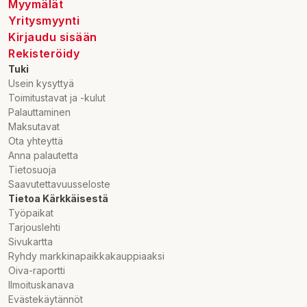
Myymälät
Marknadsförare:
Yritysmyynti
GEORGES MONIN SAS
Kirjaudu sisään
3 Rue Georges Monin BP 25,18001 Bourges Cedex, France
Rekisteröidy
Tuki
Usein kysyttyä
Toimitustavat ja -kulut
Palauttaminen
Maksutavat
Ota yhteyttä
Anna palautetta
Tietosuoja
Saavutettavuusseloste
Tietoa Kärkkäisestä
Työpaikat
Tarjouslehti
Sivukartta
Ryhdy markkinapaikkakauppiaaksi
Oiva-raportti
Ilmoituskanava
Evästekäytännöt