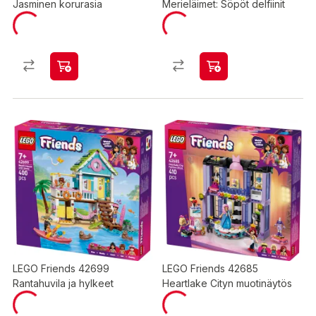
Jasminen korurasia
Merieläimet: Söpöt delfiinit
LEGO Friends 42699
LEGO Friends 42685
Rantahuvila ja hylkeet
Heartlake Cityn muotinäytös