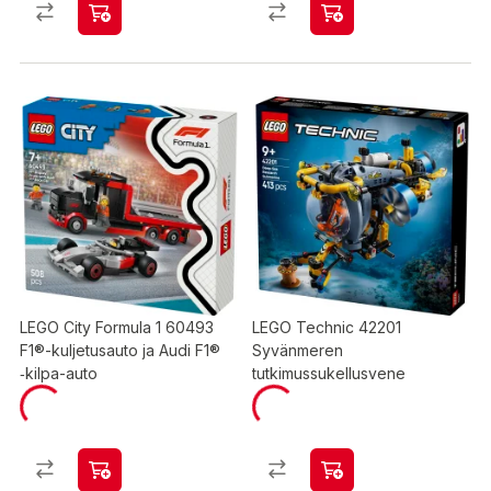
LEGO City Formula 1 60493
LEGO Technic 42201
F1®-kuljetusauto ja Audi F1®
Syvänmeren
‑kilpa-auto
tutkimussukellusvene