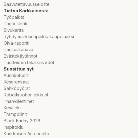
Saavutettavuusseloste
Tietoa Kärkkäisestä
Työpaikat
Tarjouslehti
Sivukartta
Ryhdy markkinapaikkakauppiaaksi
Oiva-raportti
Ilmoituskanava
Evästekäytännöt
Tuotteiden takaisinvedot
Suosittua nyt
Aurinkotuolit
Kesärenkaat
Sähköpyörät
Robottiruohonleikkurit
Ilmanviilentimet
Kesälelut
Trampoliinit
Black Friday 2026
Inspiroidu
Kärkkäisen Autohuolto