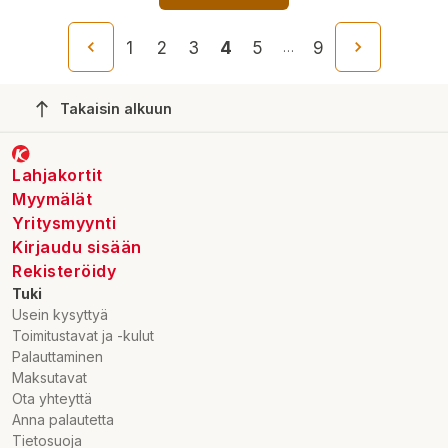
1
2
3
4
5
9
…
Takaisin alkuun
Lahjakortit
Myymälät
Yritysmyynti
Kirjaudu sisään
Rekisteröidy
Tuki
Usein kysyttyä
Toimitustavat ja -kulut
Palauttaminen
Maksutavat
Ota yhteyttä
Anna palautetta
Tietosuoja