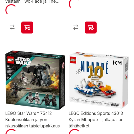
vastaan Two-Face ja The
Joker
LEGO Star Wars™ 75412
LEGO Editions Sports 43013
Kuolonsotilaan ja yön
Kylian Mbappé – jalkapallon
iskusotilaan taistelupakkaus
tähtihetket