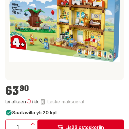
63,90 €
63
90
tai alkaen
/kk
Laske maksuerät
Saatavilla yli 20 kpl
Lisää ostoskoriin