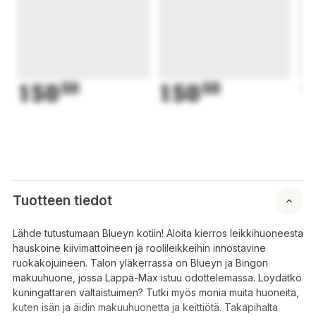
150
50
150
50
1
Tuotteen tiedot
Lähde tutustumaan Blueyn kotiin! Aloita kierros leikkihuoneesta
hauskoine kiivimattoineen ja roolileikkeihin innostavine
ruokakojuineen. Talon yläkerrassa on Blueyn ja Bingon
makuuhuone, jossa Läppä-Max istuu odottelemassa. Löydätkö
kuningattaren valtaistuimen? Tutki myös monia muita huoneita,
kuten isän ja äidin makuuhuonetta ja keittiötä. Takapihalta