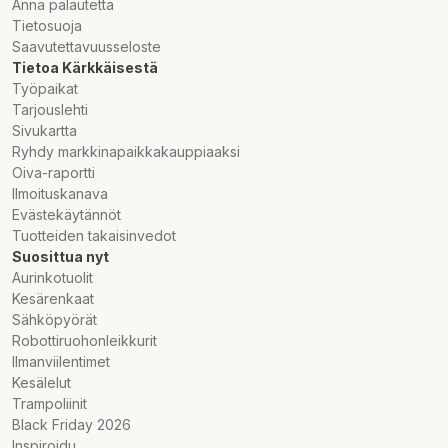
Anna palautetta
tillbehör och karaktärer från Bluey TV-serien som kommer att
Tietosuoja
inspirera barn över 4 år att engagera sig i fantasifulla rollspel
Saavutettavuusseloste
med Bluey och hans familj.
Tietoa Kärkkäisestä
Työpaikat
Det modulära huset har flera rum och innehåller 4 minifigurer -
Tarjouslehti
Bluey, Bingo, Chili (Blueys mamma) och Rontti (Blueys pappa).
Sivukartta
Setet innehåller också tillbehör som en regnbågshalsduk, en
Ryhdy markkinapaikkakauppiaaksi
trollstav och ett förstoringsglas. Alla rum kan tas loss från
Oiva-raportti
strukturen för en mängd olika lekaktiviteter. I lekrummet finns
Ilmoituskanava
ett dockskåp, ett piano och ett matstånd. Köket har kylskåp,
Evästekäytännöt
ugn, spis, bord och stolar. På övervåningen finns ett sovrum
Tuotteiden takaisinvedot
för mamma och pappa samt ett badrum. På vinden finns Bluey
Suosittua nyt
och Bingos sovrum med mattor, lampor och en Flap-Max-figur.
Aurinkotuolit
Bakom väggen finns drottningens tron och en tekanna, kopp
Kesärenkaat
och groda. I trädgården finns ett stort träd med en korvbulle,
Sähköpyörät
pizza, vattenkran, alven Severi och en boll.
Robottiruohonleikkurit
LEGO® 4+ set levereras med färgglada instruktioner och en
Ilmanviilentimet
startbit så att du kan börja ha roligt direkt.
Kesälelut
Trampoliinit
Bluey's House Playset - Lämpligt för pojkar och flickor
Black Friday 2026
från 4 år, Bluey's Family House Playset engagerar barn i
Inspiroidu