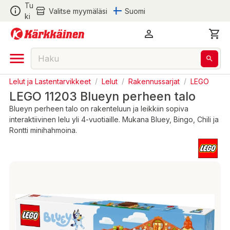
Tu
Valitse myymäläsi
Suomi
ki
Lelut ja Lastentarvikkeet
/
Lelut
/
Rakennussarjat
/
LEGO
LEGO 11203 Blueyn perheen talo
Blueyn perheen talo on rakenteluun ja leikkiin sopiva
interaktiivinen lelu yli 4-vuotiaille. Mukana Bluey, Bingo, Chili ja
Rontti minihahmoina.