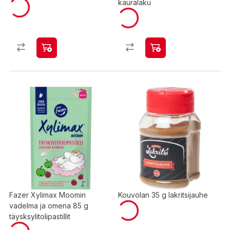
kauralaku
Fazer Xylimax Moomin
Kouvolan 35 g lakritsijauhe
vadelma ja omena 85 g
täysksylitolipastillit