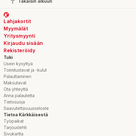
Takaisin alkuun
Lahjakortit
Myymälät
Yritysmyynti
Kirjaudu sisään
Rekisteröidy
Tuki
Usein kysyttyä
Toimitustavat ja -kulut
Palauttaminen
Maksutavat
Ota yhteyttä
Anna palautetta
Tietosuoja
Saavutettavuusseloste
Tietoa Kärkkäisestä
Työpaikat
Tarjouslehti
Sivukartta