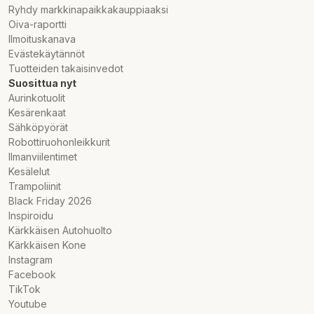
Ryhdy markkinapaikkakauppiaaksi
Oiva-raportti
Ilmoituskanava
Evästekäytännöt
Tuotteiden takaisinvedot
Suosittua nyt
Aurinkotuolit
Kesärenkaat
Sähköpyörät
Robottiruohonleikkurit
Ilmanviilentimet
Kesälelut
Trampoliinit
Black Friday 2026
Inspiroidu
Kärkkäisen Autohuolto
Kärkkäisen Kone
Instagram
Facebook
TikTok
Youtube