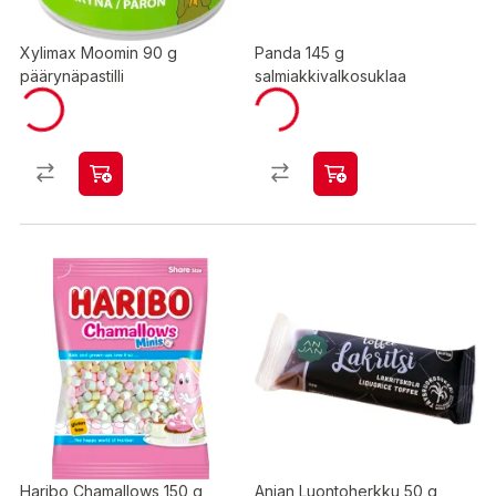
Xylimax Moomin 90 g
Panda 145 g
päärynäpastilli
salmiakkivalkosuklaa
Haribo Chamallows 150 g
Anjan Luontoherkku 50 g