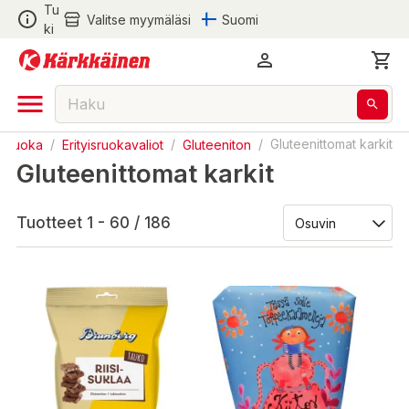
Tu
Valitse myymäläsi
Suomi
ki
Ruoka
/
Erityisruokavaliot
/
Gluteeniton
/
Gluteenittomat karkit
Gluteenittomat karkit
Tuotteet 1 - 60 / 186