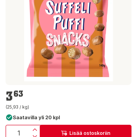
3,63 €
3
63
(25,93 / kg)
Saatavilla yli 20 kpl
Lisää ostoskoriin