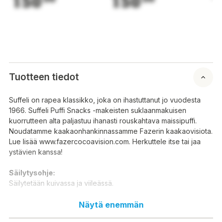
150
150
1
Tuotteen tiedot
Suffeli on rapea klassikko, joka on ihastuttanut jo vuodesta
1966. Suffeli Puffi Snacks -makeisten suklaanmakuisen
kuorrutteen alta paljastuu ihanasti rouskahtava maissipuffi.
Noudatamme kaakaonhankinnassamme Fazerin kaakaovisiota.
Lue lisää www.fazercocoavision.com. Herkuttele itse tai jaa
ystävien kanssa!
Säilytysohje:
Säilytetään kuivassa ja viileässä.
Ainesosat:
Näytä enemmän
sokeri, kaakaovoi, täysMAITOjauhe, kasviöljy (shea),