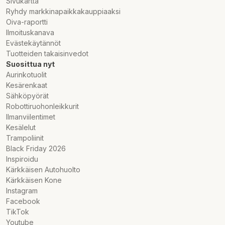
Sivukartta
Ryhdy markkinapaikkakauppiaaksi
Tillverkningsland:
Oiva-raportti
Finland
Ilmoituskanava
Evästekäytännöt
Tuotteiden takaisinvedot
Suosittua nyt
Aurinkotuolit
Kesärenkaat
Sähköpyörät
Robottiruohonleikkurit
Ilmanviilentimet
Kesälelut
Trampoliinit
Black Friday 2026
Inspiroidu
Kärkkäisen Autohuolto
Kärkkäisen Kone
Instagram
Facebook
TikTok
Youtube