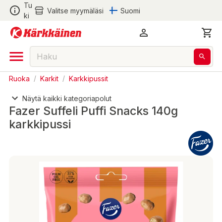
Tu
Valitse myymäläsi
Suomi
ki
Ruoka
/
Karkit
/
Karkkipussit
Näytä kaikki kategoriapolut
Fazer Suffeli Puffi Snacks 140g
karkkipussi