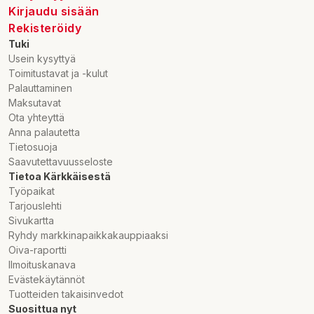
Kirjaudu sisään
Rekisteröidy
Tuki
Usein kysyttyä
Toimitustavat ja -kulut
Palauttaminen
Maksutavat
Ota yhteyttä
Anna palautetta
Tietosuoja
Saavutettavuusseloste
Tietoa Kärkkäisestä
Työpaikat
Tarjouslehti
Sivukartta
Ryhdy markkinapaikkakauppiaaksi
Oiva-raportti
Ilmoituskanava
Evästekäytännöt
Tuotteiden takaisinvedot
Suosittua nyt