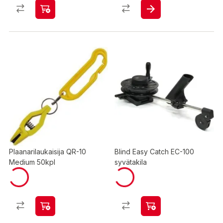
Plaanarilaukaisija QR-10
Blind Easy Catch EC-100
Medium 50kpl
syvätakila