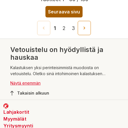
Seuraava sivu
1
2
3
Vetouistelu on hyödyllistä ja
hauskaa
Kalastuksen yksi perinteisimmistä muodoista on
vetouistelu. Oletko sinä intohimoinen kalastuksen
harrastaja vai jo ammattilainen? Tarvisitko uutta välineistöä
Näytä enemmän
vetouisteluun ja muuhun kalastukseen? Alkuun
vetouistelussa pääsee jo yhdellä vavalla. Kun
Takaisin alkuun
harrastuksessa kehittyy, into useimmiten kasvaa ja
vetovavat
lisääntyvät. Verkkokaupastamme löydät kaikki
tarvittavat vetouisteluvälineet tämän kiehtovan
Lahjakortit
harrastuksen parissa touhuamiseen. Tervetuloa
Myymälät
tutustumaan valikoimaamme!
Yritysmyynti