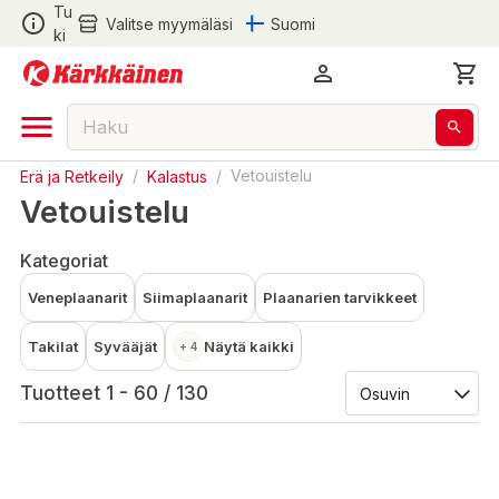
Tu
Valitse myymäläsi
Suomi
ki
Erä ja Retkeily
/
Kalastus
/
Vetouistelu
Vetouistelu
Kategoriat
Veneplaanarit
Siimaplaanarit
Plaanarien tarvikkeet
Takilat
Syvääjät
Näytä kaikki
+ 4
Tuotteet 1 - 60 / 130