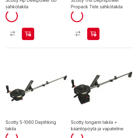
Scotty Hp Deetpower 60"
Scotty 1116 Dephtpower
sähkötakila
Propack Tele sähkötakila
Scotty 5-1060 Depthking
Scotty longarm takila +
takila
kääntöpöytä ja vapateline