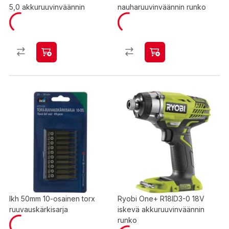
5,0 akkuruuvinväännin
nauharuuvinväännin runko
Ikh 50mm 10-osainen torx
Ryobi One+ R18ID3-0 18V
ruuvauskärkisarja
iskevä akkuruuvinväännin
runko