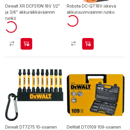
Dewalt XR DCF510N 18V 1/2"
Robota DC-QT18V iskevä
ja 3/8" akkuräikkäväännin
akkuruuvinväännin runko
runko
Dewalt DT7275 10-osainen
DeWalt DT0109 109-osainen