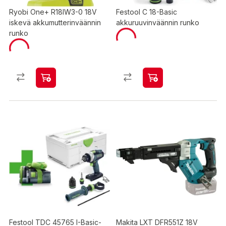
Ryobi One+ R18IW3-0 18V
Festool C 18-Basic
iskevä akkumutterinväännin
akkuruuvinväännin runko
runko
Festool TDC 45765 I-Basic-
Makita LXT DFR551Z 18V