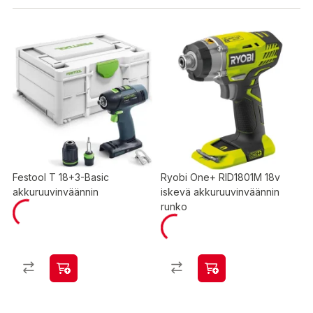
Festool T 18+3-Basic
Ryobi One+ RID1801M 18v
akkuruuvinväännin
iskevä akkuruuvinväännin
runko