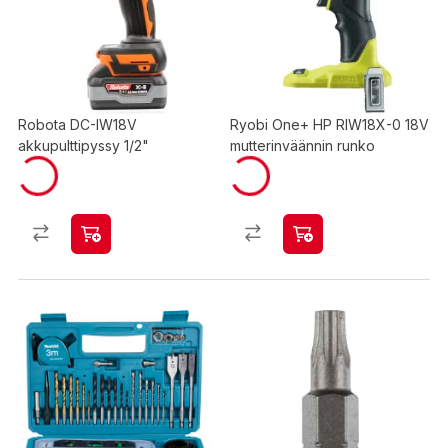
Robota DC-IW18V
Ryobi One+ HP RIW18X-0 18V
akkupulttipyssy 1/2"
mutterinväännin runko