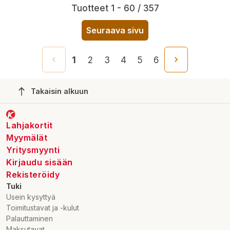
Tuotteet 1 - 60 / 357
Seuraava sivu
1
2
3
4
5
6
Takaisin alkuun
Lahjakortit
Myymälät
Yritysmyynti
Kirjaudu sisään
Rekisteröidy
Tuki
Usein kysyttyä
Toimitustavat ja -kulut
Palauttaminen
Maksutavat