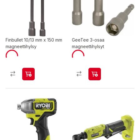
Finbullet 10/13 mm x 150 mm
GeeTee 3-osaa
magneettihylsy
magneettihylsyt