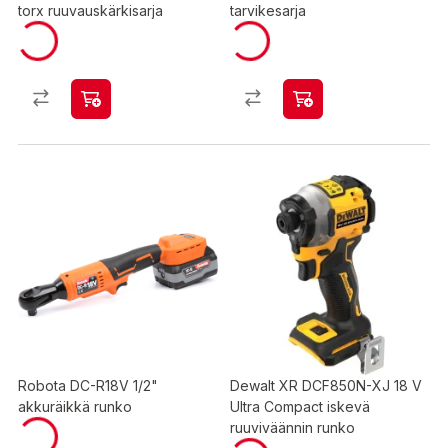
torx ruuvauskärkisarja
tarvikesarja
Robota DC-R18V 1/2"
Dewalt XR DCF850N-XJ 18 V
akkuräikkä runko
Ultra Compact iskevä
ruuviväännin runko