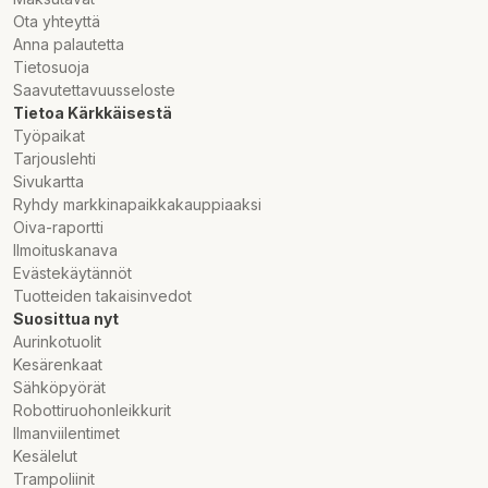
Ota yhteyttä
Anna palautetta
Tietosuoja
Saavutettavuusseloste
Tietoa Kärkkäisestä
Työpaikat
Tarjouslehti
Sivukartta
Ryhdy markkinapaikkakauppiaaksi
Oiva-raportti
Ilmoituskanava
Evästekäytännöt
Tuotteiden takaisinvedot
Suosittua nyt
Aurinkotuolit
Kesärenkaat
Sähköpyörät
Robottiruohonleikkurit
Ilmanviilentimet
Kesälelut
Trampoliinit