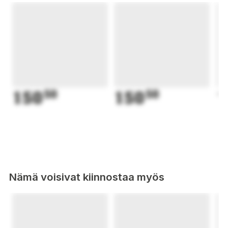
Denna speciella kombination av mentalismövning och kortspel
var en Spiel des Jahres-finalist och har blivit samtalsämne i
världens brädspelsscener.
Sinnet måste upplevas.
Innehåll:
120 spelkort
150
50
150
50
1
bruksanvisning på finska och svenska
● Antal spelare: 2-4
● Speltid: 20 min
● Åldersrekommendation: 8+
Nämä voisivat kiinnostaa myös