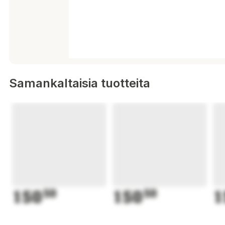
Samankaltaisia tuotteita
150
50
150
50
1