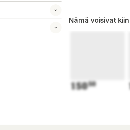
Nämä voisivat kii
150
50