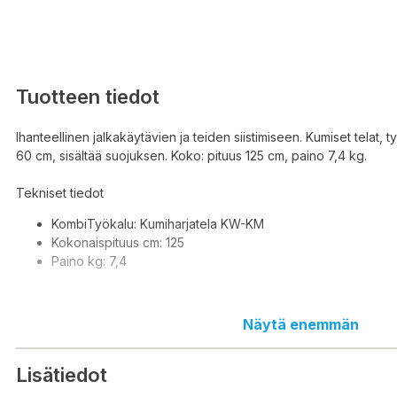
Tuotteen tiedot
Ihanteellinen jalkakäytävien ja teiden siistimiseen. Kumiset telat,
60 cm, sisältää suojuksen. Koko: pituus 125 cm, paino 7,4 kg.
Tekniset tiedot
KombiTyökalu: Kumiharjatela KW-KM
Kokonaispituus cm: 125
Paino kg: 7,4
Näytä enemmän
Idealisk för rengöring av trottoarer och vägar. Gummivalsar, arb
inkluderar ett lock. Storlek: längd 125 cm, vikt 7,4 kg.
Lisätiedot
Teknisk information