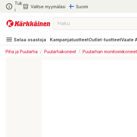
Tuk
Valitse myymäläsi
Suomi
i
Selaa osastoja
Kampanjatuotteet
Outlet-tuotteet
Vaate 
Piha ja Puutarha
/
Puutarhakoneet
/
Puutarhan monitoimikoneet