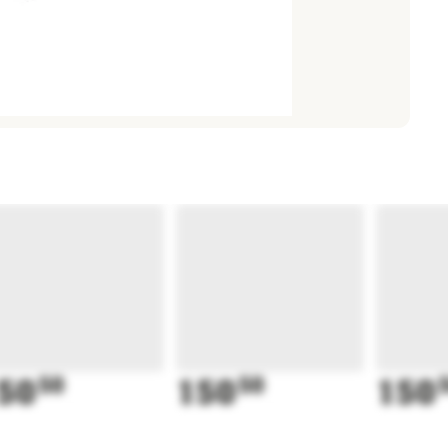
50
50
150
50
150