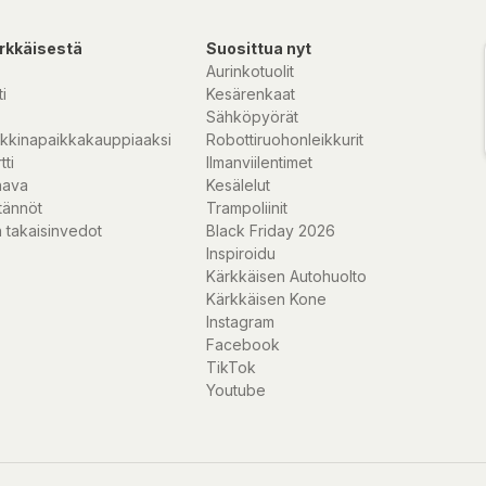
rkkäisestä
Suosittua nyt
Aurinkotuolit
i
Kesärenkaat
Sähköpyörät
kkinapaikkakauppiaaksi
Robottiruohonleikkurit
tti
Ilmanviilentimet
nava
Kesälelut
tännöt
Trampoliinit
 takaisinvedot
Black Friday 2026
Inspiroidu
Kärkkäisen Autohuolto
Kärkkäisen Kone
Instagram
Facebook
TikTok
Youtube