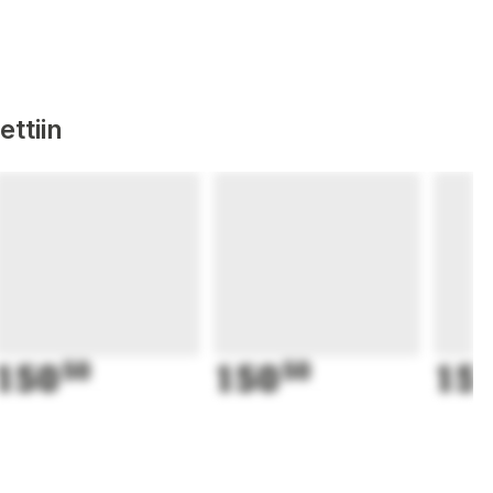
ttiin
150
50
150
50
15