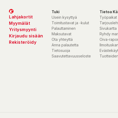
Tuki
Tietoa Kä
Lahjakortit
Usein kysyttyä
Työpaikat
Myymälät
Toimitustavat ja -kulut
Tarjousleht
Palauttaminen
Sivukartta
Yritysmyynti
Maksutavat
Ryhdy mar
Kirjaudu sisään
Ota yhteyttä
Oiva-rapor
Rekisteröidy
Anna palautetta
Ilmoituska
Tietosuoja
Evästekäy
Saavutettavuusseloste
Tuotteiden