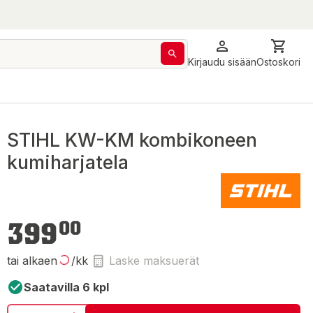
Kirjaudu sisään
Ostoskori
STIHL KW-KM kombikoneen
kumiharjatela
399,00 €
399
00
tai alkaen
/kk
Laske maksuerät
Saatavilla 6 kpl