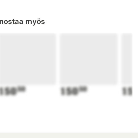
nnostaa myös
150
50
150
50
15