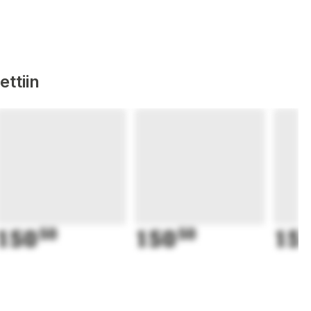
ttiin
150
50
150
50
15