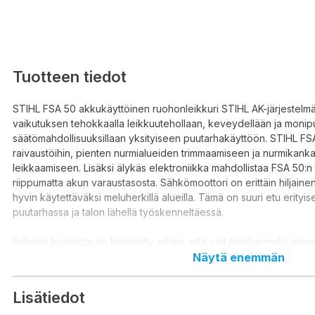
Tuotteen tiedot
STIHL FSA 50 akkukäyttöinen ruohonleikkuri STIHL AK-järjestelm
vaikutuksen tehokkaalla leikkuutehollaan, keveydellään ja monipuo
säätömahdollisuuksillaan yksityiseen puutarhakäyttöön. STIHL FSA
raivaustöihin, pienten nurmialueiden trimmaamiseen ja nurmikank
leikkaamiseen. Lisäksi älykäs elektroniikka mahdollistaa FSA 50:n
riippumatta akun varaustasosta. Sähkömoottori on erittäin hiljainen 
hyvin käytettäväksi meluherkillä alueilla. Tämä on suuri etu erityi
puutarhassa ja talon lähellä työskenneltäessä.
Erityistä huomiota on kiinnitetty siihen, että voit työskennellä ergo
akkukäyttöisellä pensasleikkurilla: varren pituus ja kahva ovat hel
Näytä enemmän
säädettävissä ilman työkaluja, ja leikkuupää voidaan kääntää ko
STIHL FSA 50 voidaan myös muuntaa ruohonleikkurista reunaleikk
Lisätiedot
yksinkertaisella liikkeellä ilman työkaluja. Toinen etu: ylös ja alas