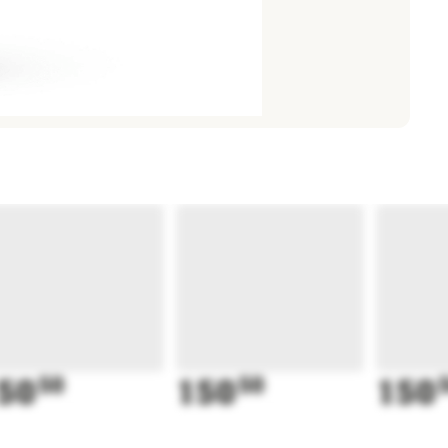
50
50
150
50
150