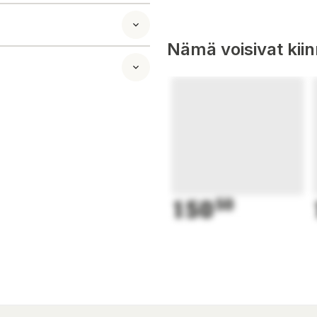
 virheettömän
Nämä voisivat kii
en jatkuvan
nergiankulutusta
na STIHL AutoCUt 3-
ollistaa langan
 se on helppo
teena on saatavana
ihtaa ilman
daan ripustaa
150
50