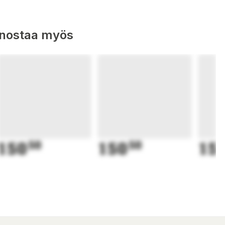
nnostaa myös
150
50
150
50
15