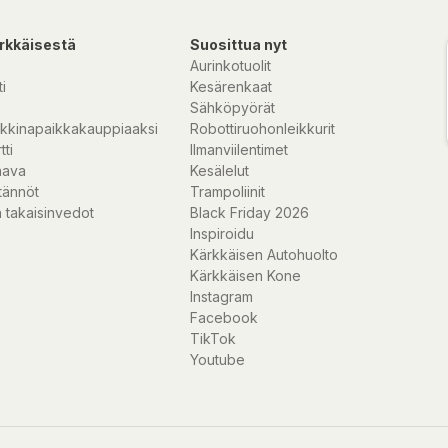
rkkäisestä
Suosittua nyt
Aurinkotuolit
i
Kesärenkaat
Sähköpyörät
kkinapaikkakauppiaaksi
Robottiruohonleikkurit
tti
Ilmanviilentimet
temet imponerar
nava
Kesälelut
ingsmöjligheter för
tännöt
Trampoliinit
ng, trimning av
 takaisinvedot
Black Friday 2026
t elektronik att
Inspiroidu
vå. Elmotorn är
Kärkkäisen Autohuolto
liga områden. Detta
Kärkkäisen Kone
nära huset.
Instagram
Facebook
enna batteridrivna
TikTok
an verktyg, och
Youtube
omvandlas från en
g. En annan fördel:
nsam och exakt,