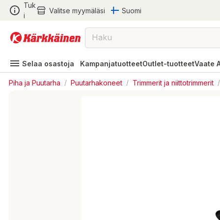
Tuk
Valitse myymäläsi
Suomi
i
Selaa osastoja
Kampanjatuotteet
Outlet-tuotteet
Vaate 
Piha ja Puutarha
/
Puutarhakoneet
/
Trimmerit ja niittotrimmerit
/