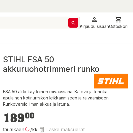
Kirjaudu sisään
Ostoskori
STIHL FSA 50
akkuruohotrimmeri runko
FSA 50 akkukäyttöinen raivaussaha: Kätevä ja tehokas
apulainen kotinurmikon leikkaamiseen ja raivaamiseen.
Runkoversio ilman akkua ja laturia.
189,00 €
189
00
tai alkaen
/kk
Laske maksuerät