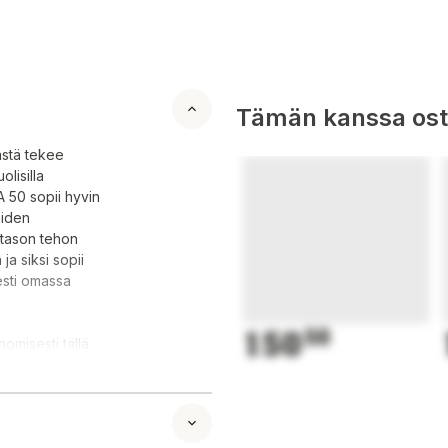
Tämän kanssa oste
ästä tekee
lisilla
 50 sopii hyvin
aiden
 tason tehon
ja siksi sopii
sesti omassa
150
50
nomisesti tällä
posti
lmeen asentoon.
uriksi muutamalla
 käännettävä