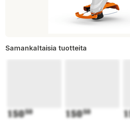
Samankaltaisia tuotteita
150
50
150
50
1