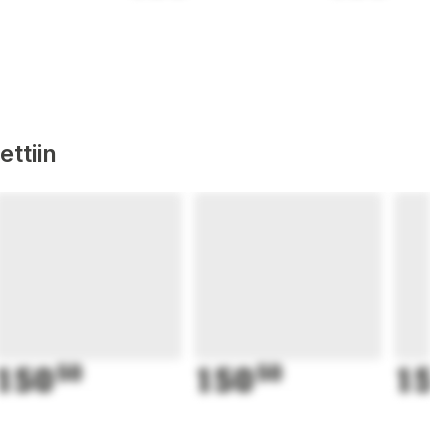
ttiin
150
50
150
50
15