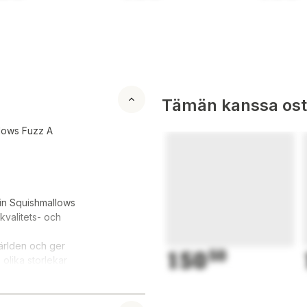
Tämän kanssa oste
llows Fuzz A
 din Squishmallows
kvalitets- och
ärlden och ger
150
50
olika storlekar
gen unika
kap till alla deras