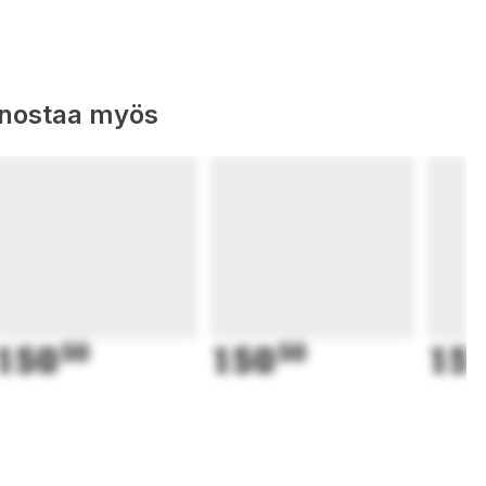
nnostaa myös
150
50
150
50
15