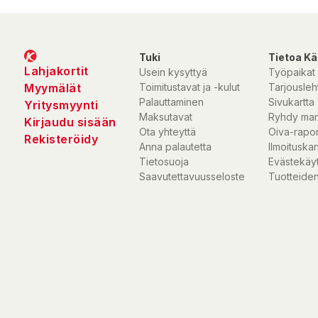
Tuki
Tietoa Kä
Lahjakortit
Usein kysyttyä
Työpaikat
Myymälät
Toimitustavat ja -kulut
Tarjousleht
Palauttaminen
Sivukartta
Yritysmyynti
Maksutavat
Ryhdy mar
Kirjaudu sisään
Ota yhteyttä
Oiva-rapor
Rekisteröidy
Anna palautetta
Ilmoituska
Tietosuoja
Evästekäy
Saavutettavuusseloste
Tuotteiden