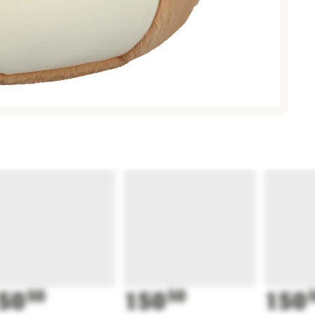
50
50
150
50
150