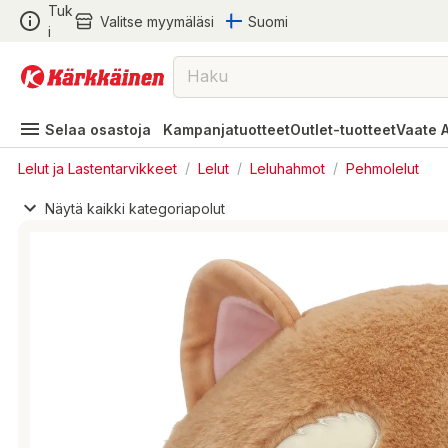
Tuk
Valitse myymäläsi
Suomi
i
Selaa osastoja
Kampanjatuotteet
Outlet-tuotteet
Vaate 
Lelut ja Lastentarvikkeet
/
Lelut
/
Leluhahmot
/
Pehmolelut
Näytä kaikki kategoriapolut