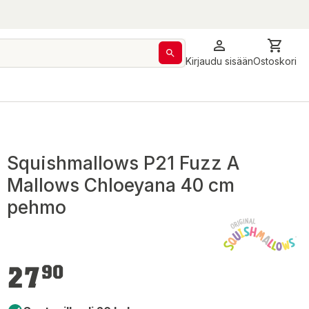
Kirjaudu sisään
Ostoskori
Squishmallows P21 Fuzz A
Mallows Chloeyana 40 cm
pehmo
27,90 €
27
90