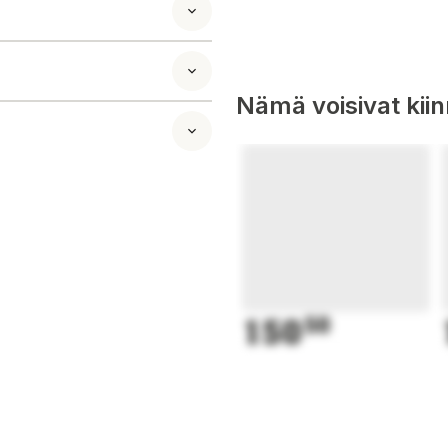
Nämä voisivat kii
150
50