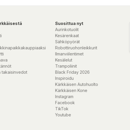
rkkäisestä
Suosittua nyt
Aurinkotuolit
i
Kesärenkaat
Sähköpyörät
kkinapaikkakauppiaaksi
Robottiruohonleikkurit
tti
Ilmanviilentimet
nava
Kesälelut
tännöt
Trampoliinit
 takaisinvedot
Black Friday 2026
Inspiroidu
Kärkkäisen Autohuolto
Kärkkäisen Kone
Instagram
Facebook
TikTok
Youtube