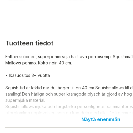
Tuotteen tiedot
Erittäin suloinen, superpehmeä ja halittava pörröisempi Squishma
Mallows pehmo. Koko noin 40 cm.
• Ikäsuositus 3+ vuotta
Squish-tid är lektid när du lägger till en 40 cm Squishmallows till
samling! Den härliga och super kramgoda plysch är gjord av hög 
supermjuka material.
Squishmallows mjuka och färgstarka personligheter sammanför v
oförglömliga upplevelser, som du kan dela med alla. De kommer i 
och färger och varje Squishmallows har sitt eget namn och sin e
Näytä enemmän
personlighet. De ger glädje och ger en känsla av äventyr och väns
fans, oavsett var de är. Höjd 40 cm. För barn i alla åldrar.