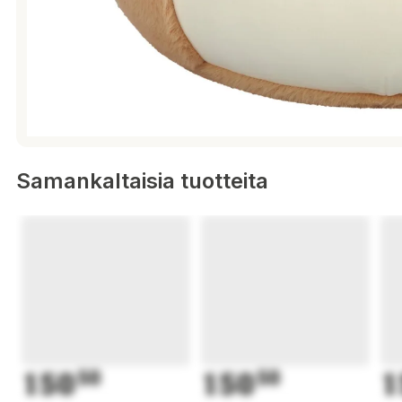
Samankaltaisia tuotteita
150
50
150
50
1