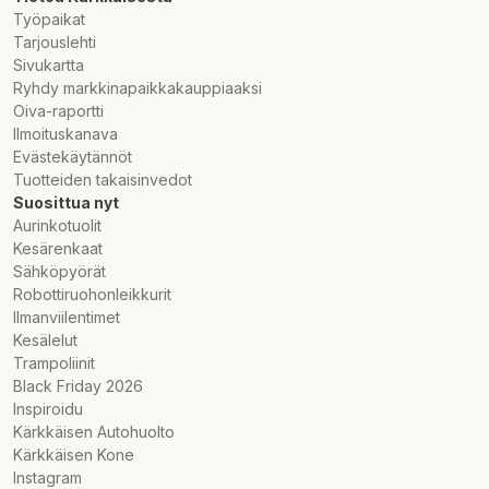
Työpaikat
Tarjouslehti
Sivukartta
Ryhdy markkinapaikkakauppiaaksi
Oiva-raportti
Ilmoituskanava
Evästekäytännöt
Tuotteiden takaisinvedot
Suosittua nyt
Aurinkotuolit
Kesärenkaat
Sähköpyörät
Robottiruohonleikkurit
Ilmanviilentimet
Kesälelut
Trampoliinit
Black Friday 2026
Inspiroidu
Kärkkäisen Autohuolto
Kärkkäisen Kone
Instagram