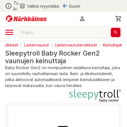
Tu
Valitse myymäläsi
Suomi
ki
tarvikkeet
/
Lastenvaunut
/
Lastenvaunutarvikkeet
/
Keinuttajat
Sleepytroll Baby Rocker Gen2
vaunujen keinuttaja
Baby Rocker Gen2 on monipuolinen ladattava keinuttaja, joka
on suunniteltu rauhoittamaan lasta. Ääni- ja liiketunnistimet,
jotka aktivoivat automaattisesti lempeän keinutusliikkeen ja
tarjoavat mukavuutta, kun vauva heräilee.