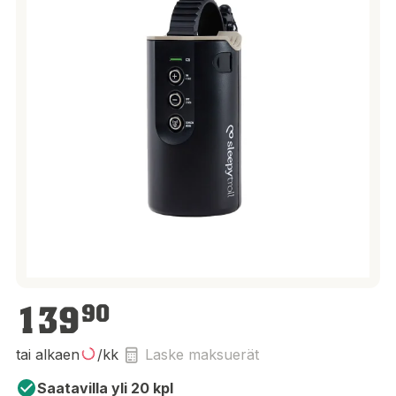
139,90 €
139
90
tai alkaen
/kk
Laske maksuerät
Saatavilla yli 20 kpl