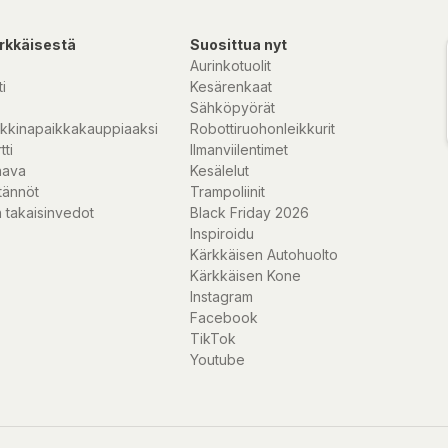
rkkäisestä
Suosittua nyt
Aurinkotuolit
i
Kesärenkaat
Sähköpyörät
kkinapaikkakauppiaaksi
Robottiruohonleikkurit
tti
Ilmanviilentimet
nava
Kesälelut
tännöt
Trampoliinit
 takaisinvedot
Black Friday 2026
Inspiroidu
Kärkkäisen Autohuolto
Kärkkäisen Kone
Instagram
Facebook
TikTok
Youtube