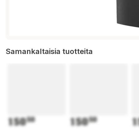
Samankaltaisia tuotteita
150
50
150
50
1