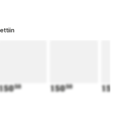
ttiin
150
50
150
50
15