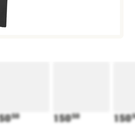
50
50
150
50
150