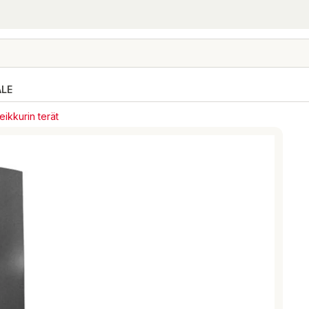
ALE
ikkurin terät