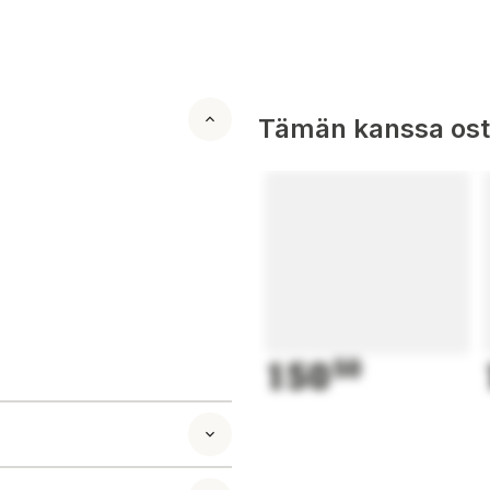
Tämän kanssa oste
150
50