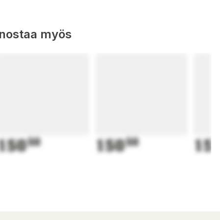
nnostaa myös
150
50
150
50
15