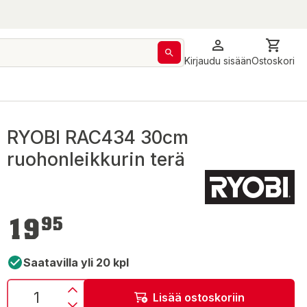
Kirjaudu sisään
Ostoskori
RYOBI RAC434 30cm
ruohonleikkurin terä
19,95 €
19
95
Saatavilla yli 20 kpl
Lisää ostoskoriin