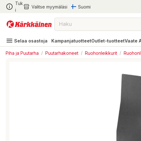
Tuk
Valitse myymäläsi
Suomi
i
Selaa osastoja
Kampanjatuotteet
Outlet-tuotteet
Vaate 
Piha ja Puutarha
/
Puutarhakoneet
/
Ruohonleikkurit
/
Ruohonle