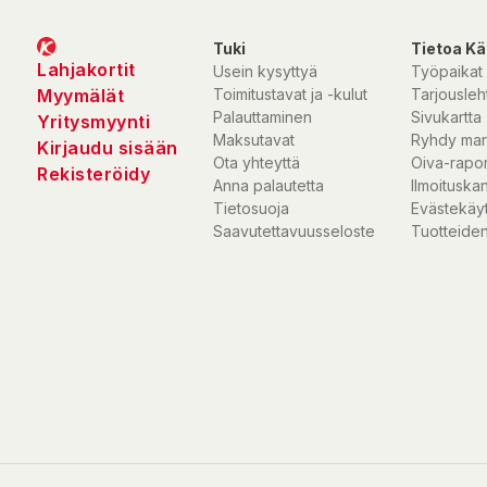
Tuki
Tietoa Kä
Lahjakortit
Usein kysyttyä
Työpaikat
Myymälät
Toimitustavat ja -kulut
Tarjousleht
Palauttaminen
Sivukartta
Yritysmyynti
Maksutavat
Ryhdy mar
Kirjaudu sisään
Ota yhteyttä
Oiva-rapor
Rekisteröidy
Anna palautetta
Ilmoituska
Tietosuoja
Evästekäy
Saavutettavuusseloste
Tuotteiden