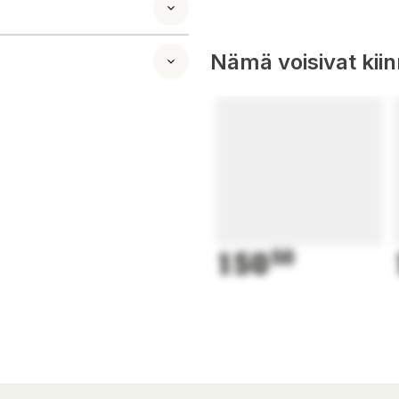
Nämä voisivat kii
150
50