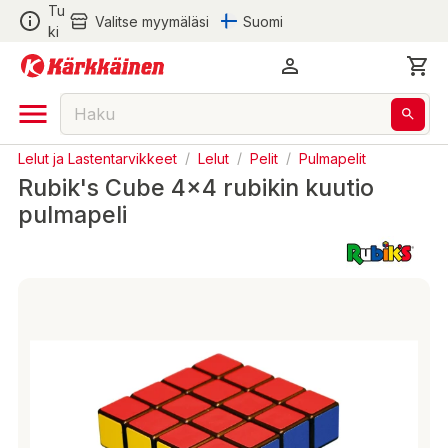
Tu
Valitse myymäläsi
Suomi
ki
Lelut ja Lastentarvikkeet
/
Lelut
/
Pelit
/
Pulmapelit
Rubik's Cube 4x4 rubikin kuutio
pulmapeli