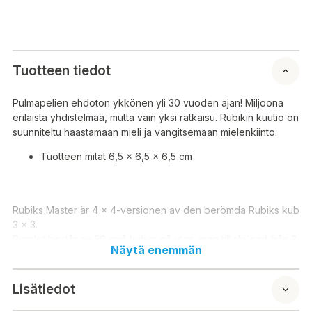
Tuotteen tiedot
Pulmapelien ehdoton ykkönen yli 30 vuoden ajan! Miljoona
erilaista yhdistelmää, mutta vain yksi ratkaisu. Rubikin kuutio on
suunniteltu haastamaan mieli ja vangitsemaan mielenkiinto.
Tuotteen mitat 6,5 x 6,5 x 6,5 cm
Rubiks Master är 4 x 4-versionen av den berömda Rubiks kub
3 x 3.
Pusslet består av 56 små kuber på ytan, men till skillnad från 3
Näytä enemmän
x 3-pusslet kan mittdelarna röra sig i förhållande till varandra,
vilket gör det ännu svårare att lösa! Är du redo för den
spännande utmaningen?
Lisätiedot