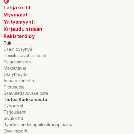
Lahjakortit
Myymälät
Yritysmyynti
Kirjaudu sisään
Rekisteröidy
Tuki
Usein kysyttyä
Toimitustavat ja -kulut
Palauttaminen
Maksutavat
Ota yhteyttä
Anna palautetta
Tietosuoja
Saavutettavuusseloste
Tietoa Kärkkäisestä
Työpaikat
Tarjouslehti
Sivukartta
Ryhdy markkinapaikkakauppiaaksi
Oiva-raportti