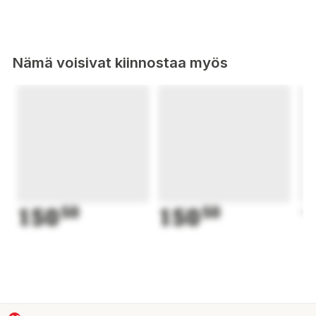
Nämä voisivat kiinnostaa myös
150
50
150
50
1