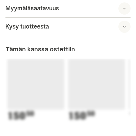
Myymäläsaatavuus
Kysy tuotteesta
Tämän kanssa ostettiin
150
50
150
50
1