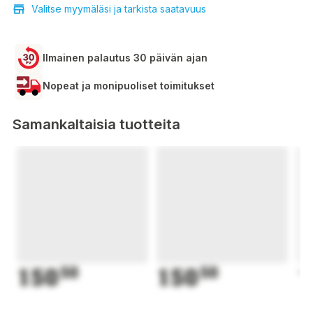
Valitse myymäläsi ja tarkista saatavuus
Ilmainen palautus 30 päivän ajan
Nopeat ja monipuoliset toimitukset
Samankaltaisia tuotteita
150
50
150
50
1