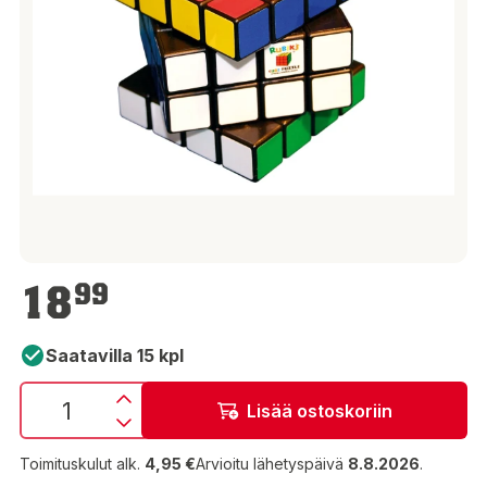
18,99 €
18
99
Saatavilla 15 kpl
Lisää ostoskoriin
Toimituskulut alk.
4,95 €
Arvioitu lähetyspäivä
8.8.2026
.