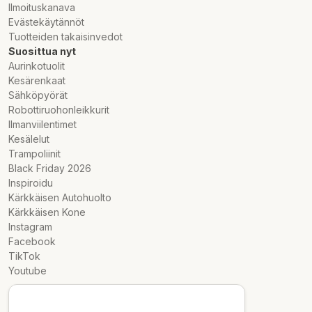
Ilmoituskanava
Evästekäytännöt
Tuotteiden takaisinvedot
Suosittua nyt
Aurinkotuolit
Kesärenkaat
Sähköpyörät
Robottiruohonleikkurit
Ilmanviilentimet
Kesälelut
Trampoliinit
Black Friday 2026
Inspiroidu
Kärkkäisen Autohuolto
Kärkkäisen Kone
Instagram
Facebook
TikTok
Youtube