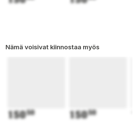
Nämä voisivat kiinnostaa myös
150
50
150
50
1