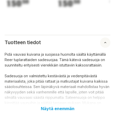
150
50
150
50
1
Tuotteen tiedot
Pidä vauvasi kuivana ja suojassa huonolta säältä käyttämällä
Reer tuplarattaiden sadesuojaa. Tämä kätevä sadesuoja on
suunniteltu erityisesti vierekkäin istuttaviin kaksosrattaisiin.
Sadesuoja on valmistettu kestävästä ja vedenpitävästä
materiaalista, joka pitää rattaat ja matkustajat kuivana kaikissa
sääolosuhteissa. Sen läpinäkyvä materiaali mahdollistaa hyvän
näkyvyyden sekä vanhemmille että lapsille, joten voit pitää
silmällä vauvaasi säästä riippumatta. Sateensuoja on helppo
kiinnittää vaunuihin ja säätää tarpeen mukaan. Mukana on
kätevä, kirkas säilytyspussi.
Näytä enemmän