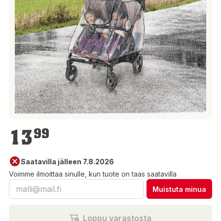
13,99 €
13
99
Saatavilla jälleen 7.8.2026
Voimme ilmoittaa sinulle, kun tuote on taas saatavilla
Muistuta minua
Loppu varastosta