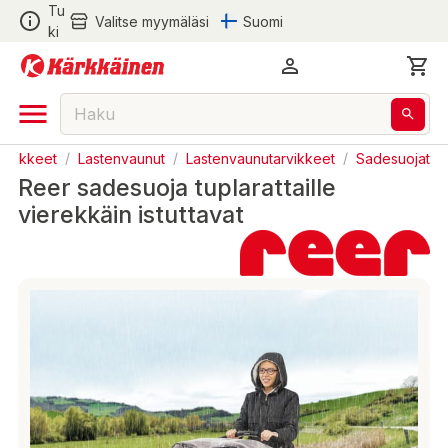
Tu
Valitse myymäläsi
Suomi
ki
arvikkeet
/
Lastenvaunut
/
Lastenvaunutarvikkeet
/
Sadesuojat
Reer sadesuoja tuplarattaille
vierekkäin istuttavat