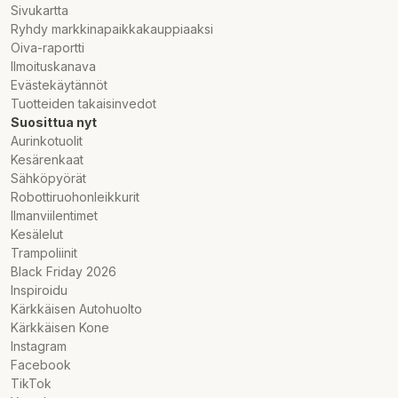
Sivukartta
Ryhdy markkinapaikkakauppiaaksi
Oiva-raportti
Ilmoituskanava
Evästekäytännöt
Tuotteiden takaisinvedot
Suosittua nyt
Aurinkotuolit
Kesärenkaat
Sähköpyörät
Robottiruohonleikkurit
Ilmanviilentimet
Kesälelut
Trampoliinit
Black Friday 2026
Inspiroidu
Kärkkäisen Autohuolto
Kärkkäisen Kone
Instagram
Facebook
TikTok