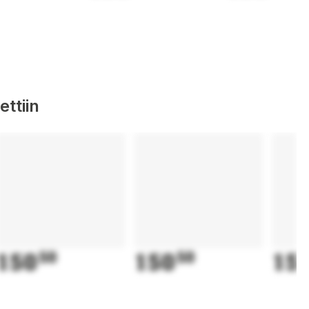
ttiin
150
50
150
50
15