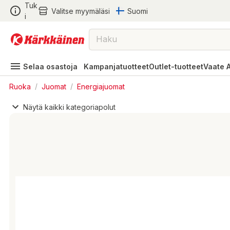
Tuk
Valitse myymäläsi
Suomi
i
Selaa osastoja
Kampanjatuotteet
Outlet-tuotteet
Vaate 
Ruoka
/
Juomat
/
Energiajuomat
Näytä kaikki kategoriapolut