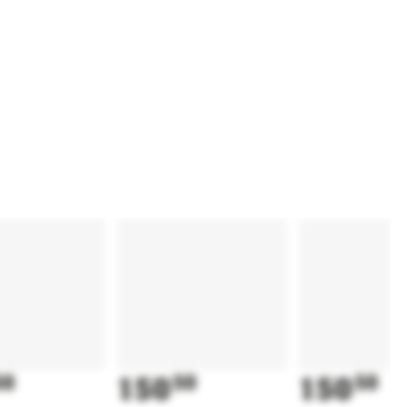
50
150
50
150
50