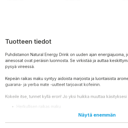
Tuotteen tiedot
Puhdistamon Natural Energy Drink on uuden ajan energiajuoma, j
ainesosat ovat peräisin luonnosta. Se virkistää ja auttaa keskitty
pysyä vireessä.
Kepeän raikas maku syntyy aidoista marjoista ja luontaisista arome
guarana- ja yerba mate -uutteet tarjoavat kofeiinin.
Kokeile itse, tunnet kyllä eron! Jo yksi huikka muuttaa käsityksesi
Herkullisen raikas maku
Luonnollista virkeyttä ja keskittymiskykyä
Näytä enemmän
Soveltuu ketogeeniseen ruokavalioon
Täysin sokeriton