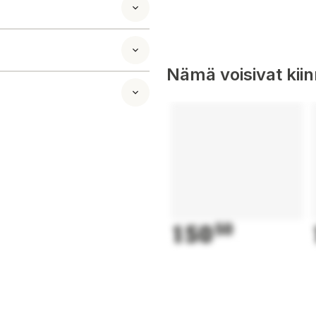
aine (omenahappo),
(bergamottiuute),
Nämä voisivat kii
lapsille, raskaana
150
50
smetsänkatu 10,