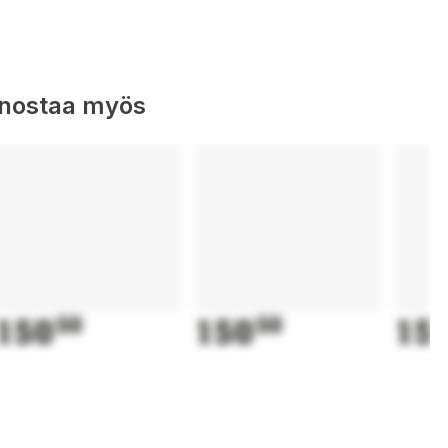
nnostaa myös
150
50
150
50
15