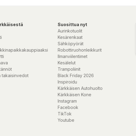
a), guaranaextrakt,
kt), yerba
rkkäisestä
Suosittua nyt
Aurinkotuolit
i
Kesärenkaat
inte för barn,
Sähköpyörät
kkinapaikkakauppiaaksi
Robottiruohonleikkurit
tti
Ilmanviilentimet
nava
Kesälelut
tännöt
Trampoliinit
 takaisinvedot
Black Friday 2026
Inspiroidu
Kärkkäisen Autohuolto
Kärkkäisen Kone
Instagram
Facebook
TikTok
Youtube
metsänkatu 10,