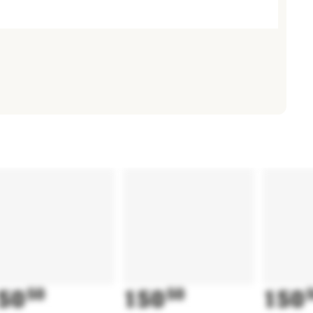
50
50
150
50
150