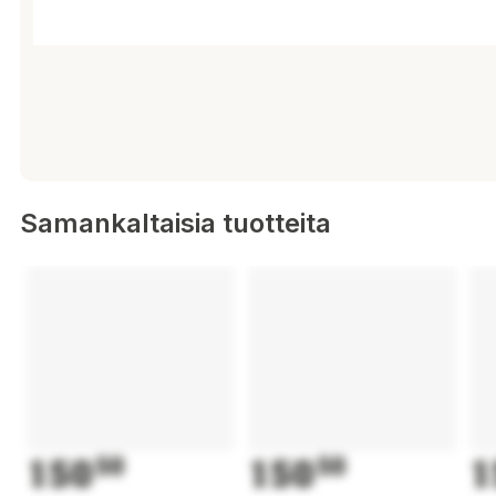
Samankaltaisia tuotteita
150
50
150
50
1