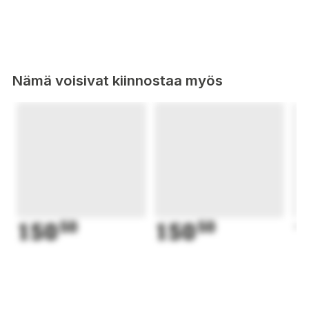
Nämä voisivat kiinnostaa myös
150
50
150
50
1