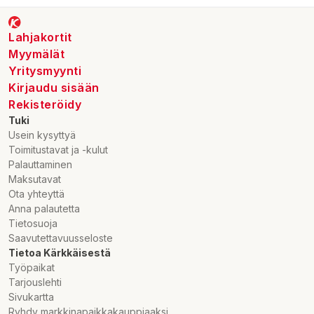
Lahjakortit
Myymälät
Yritysmyynti
Kirjaudu sisään
Rekisteröidy
Tuki
Usein kysyttyä
Toimitustavat ja -kulut
Palauttaminen
Maksutavat
Ota yhteyttä
Anna palautetta
Tietosuoja
Saavutettavuusseloste
Tietoa Kärkkäisestä
Työpaikat
Tarjouslehti
Sivukartta
Ryhdy markkinapaikkakauppiaaksi