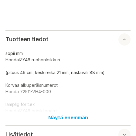
Tuotteen tiedot
sopii mm
HondaIZY46 ruohonleikkuri.
(pituus 46 cm, keskireikä 21 mm, nastaväli 88 mm)
Korvaa alkuperäisnumerot
Honda 72511-VH4-000
lämplig för t.ex
HondaIZY46 gräsklippare.
Näytä enemmän
(längd 46 cm, mitthål 21 mm, stiftavstånd 88 mm)
Lisätiedot