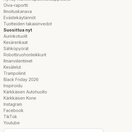
Oiva-raportti
Ilmoituskanava
Evästekäytännöt
Tuotteiden takaisinvedot
Suosittua nyt
Aurinkotuolit
Kesärenkaat
Sähköpyörät
Robottiruohonleikkurit
Ilmanviilentimet
Kesälelut
Trampoliinit
Black Friday 2026
Inspiroidu
Kärkkäisen Autohuolto
Kärkkäisen Kone
Instagram
Facebook
TikTok
Youtube