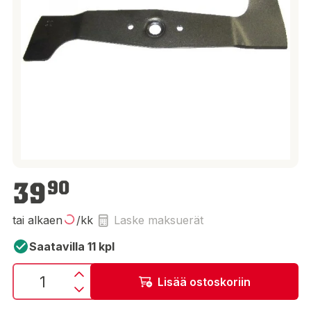
39,90 €
39
90
tai alkaen
/kk
Laske maksuerät
Saatavilla 11 kpl
Lisää ostoskoriin