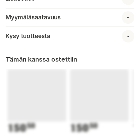
Byt ut originalnummer
Honda 72511-VH4-000
Myymäläsaatavuus
Kysy tuotteesta
Tämän kanssa ostettiin
150
50
150
50
1