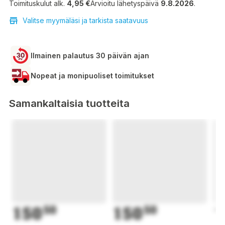
Toimituskulut alk.
4,95 €
Arvioitu lähetyspäivä
9.8.2026
.
Valitse myymäläsi ja tarkista saatavuus
Ilmainen palautus 30 päivän ajan
Nopeat ja monipuoliset toimitukset
Samankaltaisia tuotteita
150
50
150
50
1