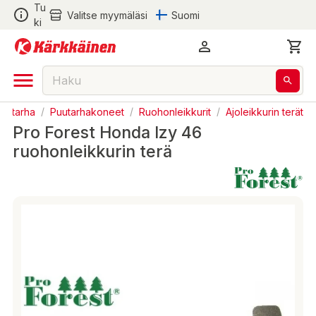
Tu
Valitse myymäläsi
Suomi
ki
Puutarha
/
Puutarhakoneet
/
Ruohonleikkurit
/
Ajoleikkurin terät
Pro Forest Honda Izy 46
ruohonleikkurin terä