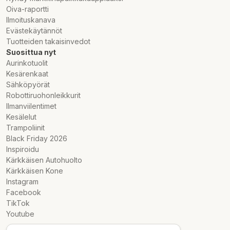
Oiva-raportti
Ilmoituskanava
Evästekäytännöt
Tuotteiden takaisinvedot
Suosittua nyt
Aurinkotuolit
Kesärenkaat
Sähköpyörät
Robottiruohonleikkurit
Ilmanviilentimet
Kesälelut
Trampoliinit
Black Friday 2026
Inspiroidu
Kärkkäisen Autohuolto
Kärkkäisen Kone
Instagram
Facebook
TikTok
Youtube