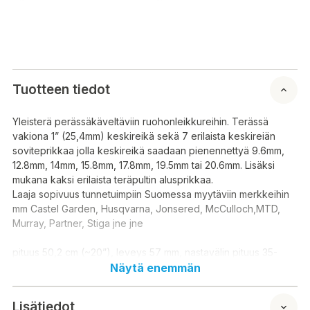
Tuotteen tiedot
Yleisterä perässäkäveltäviin ruohonleikkureihin. Terässä
vakiona 1” (25,4mm) keskireikä sekä 7 erilaista keskireiän
soviteprikkaa jolla keskireikä saadaan pienennettyä 9.6mm,
12.8mm, 14mm, 15.8mm, 17.8mm, 19.5mm tai 20.6mm. Lisäksi
mukana kaksi erilaista teräpultin alusprikkaa.
Laaja sopivuus tunnetuimpiin Suomessa myytäviin merkkeihin
mm Castel Garden, Husqvarna, Jonsered, McCulloch,MTD,
Murray, Partner, Stiga jne jne
pituus 50,2 cm (~20”), leveys 57 mm, nastavälin pituus 35-
109mm (sisämitta sivureikien välistä – ulkomitta reikien välistä)
Näytä enemmän
Universellt blad för gå-bakom gräsklippare. Bladet har ett
Lisätiedot