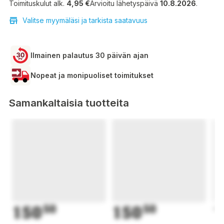
Toimituskulut alk.
4,95 €
Arvioitu lähetyspäivä
10.8.2026
.
Valitse myymäläsi ja tarkista saatavuus
Ilmainen palautus 30 päivän ajan
Nopeat ja monipuoliset toimitukset
Samankaltaisia tuotteita
150
50
150
50
1