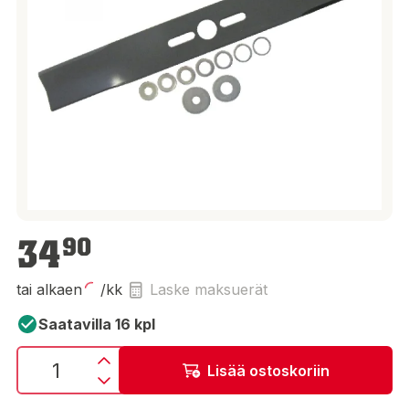
34,90 €
34
90
tai alkaen
/kk
Laske maksuerät
Saatavilla 16 kpl
Lisää ostoskoriin