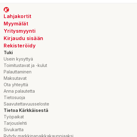
Lahjakortit
Myymälät
Yritysmyynti
Kirjaudu sisään
Rekisteröidy
Tuki
Usein kysyttyä
Toimitustavat ja -kulut
Palauttaminen
Maksutavat
Ota yhteyttä
Anna palautetta
Tietosuoja
Saavutettavuusseloste
Tietoa Kärkkäisestä
Työpaikat
Tarjouslehti
Sivukartta
Ryhdy markkinapaikkakauppiaaksi