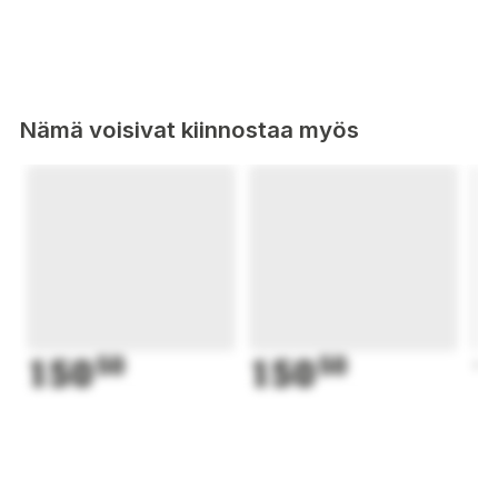
Nämä voisivat kiinnostaa myös
150
50
150
50
1