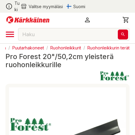
Tu
Valitse myymäläsi
Suomi
ki
arha
/
Puutarhakoneet
/
Ruohonleikkurit
/
Ruohonleikkurin terät
Pro Forest 20"/50,2cm yleisterä
ruohonleikkurille